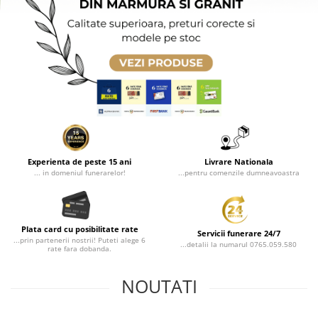
Manere cavou
Placa memoriala
Placute ABS personalizate
Solutii intretinere granit si
marmura
Monumente marmura
Monumente granit
Felinare funerare
Experienta de peste 15 ani
Livrare Nationala
... in domeniul funerarelor!
...pentru comenzile dumneavoastra
Placi memoriale
Placi memoriale din ABS/Aluminiu
Placi memoriale din piatra
Plata card cu posibilitate rate
Servicii funerare 24/7
Fotoceramica
...prin partenerii nostrii! Puteti alege 6
...detalii la numarul 0765.059.580
rate fara dobanda.
Accesorii bronz
Crucifixe din bronz
NOUTATI
Flori din bronz