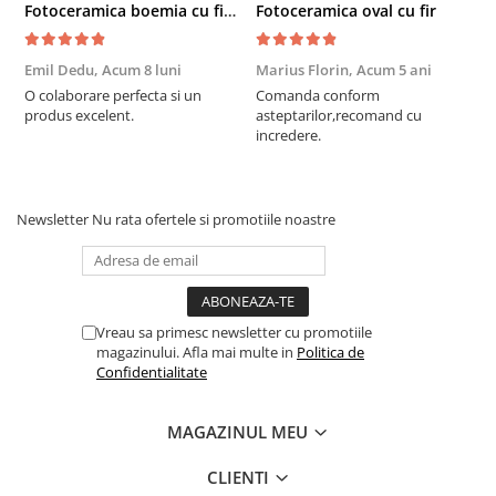
Fotoceramica boemia cu fir de aur
Fotoceramica oval cu fir
L
Emil Dedu,
Acum 8 luni
Marius Florin,
Acum 5 ani
M
O colaborare perfecta si un
Comanda conform
2
produs excelent.
asteptarilor,recomand cu
incredere.
Newsletter
Nu rata ofertele si promotiile noastre
Vreau sa primesc newsletter cu promotiile
magazinului. Afla mai multe in
Politica de
Confidentialitate
MAGAZINUL MEU
CLIENTI