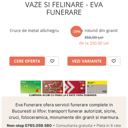
VAZE SI FELINARE - EVA
FUNERARE
Cruce de metal alb/negru
Felinar rotund din granit
-29%
350,00 Lei
de la 250,00 Lei
CERE OFERTA
VEZI VARIANTE
Eva Funerare ofera servicii funerare complete in
Bucuresti si Ilfov: transport funerar autorizat, sicrie,
cruci, fotoceramica, monumente din granit si marmura.
Non-stop 0765.059.580
• Consultanta gratuita • Plata in 6 rate