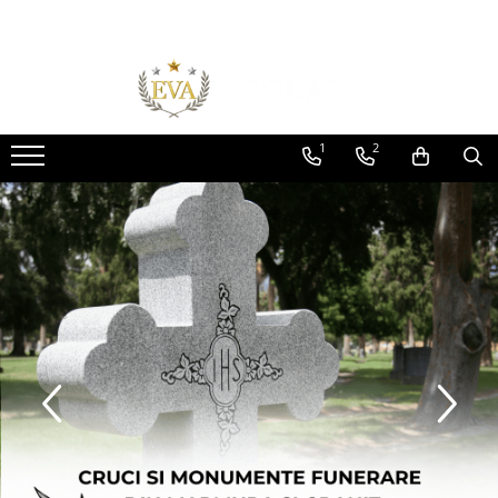
Toate Produsele
Monumente funerare
Cumperi acum platesti mai tarziu
1
2
Monumente marmura
Monumente granit
Cadre din granit
Capace granit
Vaze funerare
Cruce metalica
Cruci marmura
Cruci din granit
Felinare funerare
Rame bronz