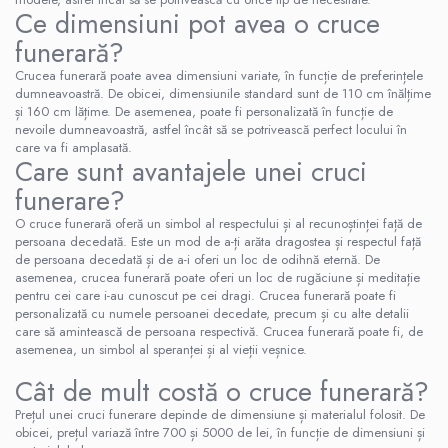
Ce dimensiuni pot avea o cruce
funerară?
Crucea funerară poate avea dimensiuni variate, în funcție de preferințele
dumneavoastră. De obicei, dimensiunile standard sunt de 110 cm înălțime
și 160 cm lățime. De asemenea, poate fi personalizată în funcție de
nevoile dumneavoastră, astfel încât să se potrivească perfect locului în
care va fi amplasată.
Care sunt avantajele unei cruci
funerare?
O cruce funerară oferă un simbol al respectului și al recunoștinței față de
persoana decedată. Este un mod de a-ți arăta dragostea și respectul față
de persoana decedată și de a-i oferi un loc de odihnă eternă. De
asemenea, crucea funerară poate oferi un loc de rugăciune și meditație
pentru cei care i-au cunoscut pe cei dragi. Crucea funerară poate fi
personalizată cu numele persoanei decedate, precum și cu alte detalii
care să amintească de persoana respectivă. Crucea funerară poate fi, de
asemenea, un simbol al speranței și al vieții veșnice.
Cât de mult costă o cruce funerară?
Prețul unei cruci funerare depinde de dimensiune și materialul folosit. De
obicei, prețul variază între 700 și 5000 de lei, în funcție de dimensiuni și