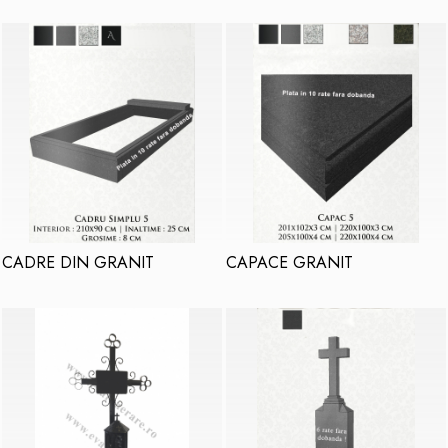
Placa memoriala
Placute ABS personalizate
Solutii intretinere granit si
marmura
CADRE DIN GRANIT
CAPACE GRANIT