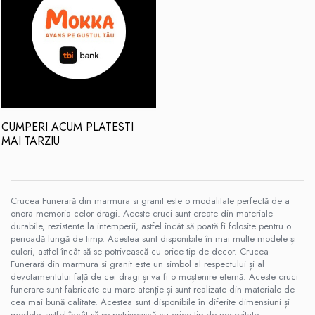
CUMPERI ACUM PLATESTI
MAI TARZIU
Crucea Funerară din marmura si granit este o modalitate perfectă de a
onora memoria celor dragi. Aceste cruci sunt create din materiale
durabile, rezistente la intemperii, astfel încât să poată fi folosite pentru o
perioadă lungă de timp. Acestea sunt disponibile în mai multe modele și
culori, astfel încât să se potrivească cu orice tip de decor. Crucea
Funerară din marmura si granit este un simbol al respectului și al
devotamentului față de cei dragi și va fi o moștenire eternă. Aceste cruci
funerare sunt fabricate cu mare atenție și sunt realizate din materiale de
cea mai bună calitate. Acestea sunt disponibile în diferite dimensiuni și
modele, astfel încât să se potrivească cu orice tip de necesitate.