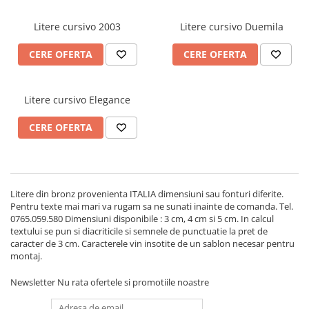
Placa memoriala
Litere cursivo 2003
Litere cursivo Duemila
Placute ABS personalizate
CERE OFERTA
CERE OFERTA
Solutii intretinere granit si
marmura
Litere cursivo Elegance
CERE OFERTA
Litere din bronz provenienta ITALIA dimensiuni sau fonturi diferite.
Pentru texte mai mari va rugam sa ne sunati inainte de comanda. Tel.
0765.059.580 Dimensiuni disponibile : 3 cm, 4 cm si 5 cm. In calcul
textului se pun si diacriticile si semnele de punctuatie la pret de
caracter de 3 cm. Caracterele vin insotite de un sablon necesar pentru
montaj.
Newsletter
Nu rata ofertele si promotiile noastre