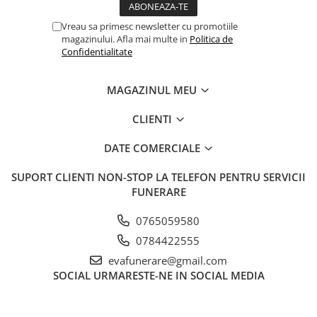
Manere cavou
Vreau sa primesc newsletter cu promotiile
magazinului. Afla mai multe in
Politica de
Placa memoriala
Confidentialitate
Placute ABS personalizate
Solutii intretinere granit si
MAGAZINUL MEU
marmura
CLIENTI
Monumente marmura
Monumente granit
DATE COMERCIALE
Felinare funerare
Placi memoriale
SUPORT CLIENTI
NON-STOP LA TELEFON PENTRU SERVICII
FUNERARE
Placi memoriale din ABS/Aluminiu
Placi memoriale din piatra
0765059580
Fotoceramica
0784422555
Accesorii bronz
evafunerare@gmail.com
SOCIAL
URMARESTE-NE IN SOCIAL MEDIA
Crucifixe din bronz
Flori din bronz