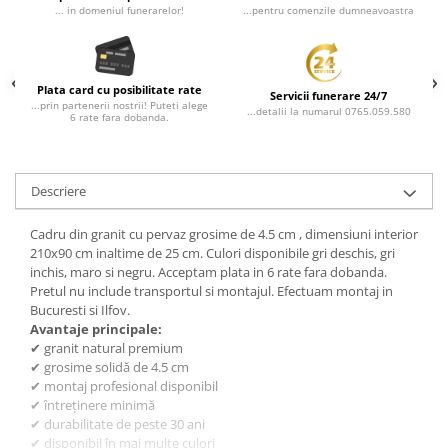
... in domeniul funerarelor!
...pentru comenzile dumneavoastra
Plata card cu posibilitate rate
Servicii funerare 24/7
...prin partenerii nostrii! Puteti alege
...detalii la numarul 0765.059.580
6 rate fara dobanda.
Descriere
Cadru din granit cu pervaz grosime de 4.5 cm , dimensiuni interior
210x90 cm inaltime de 25 cm. Culori disponibile gri deschis, gri
inchis, maro si negru. Acceptam plata in 6 rate fara dobanda.
Pretul nu include transportul si montajul. Efectuam montaj in
Bucuresti si Ilfov.
Avantaje principale:
✔ granit natural premium
✔ grosime solidă de 4.5 cm
✔ montaj profesional disponibil
✔ întreținere minimă
✔ durabilitate de peste 30 ani
✔ disponibil în mai multe culori