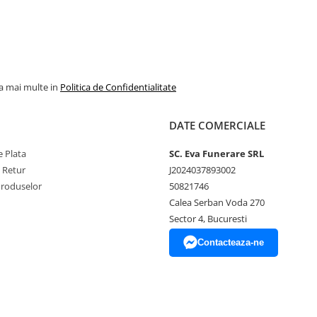
la mai multe in
Politica de Confidentialitate
DATE COMERCIALE
 Plata
SC. Eva Funerare SRL
e Retur
J2024037893002
Produselor
50821746
Calea Serban Voda 270
Sector 4, Bucuresti
Contacteaza-ne