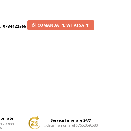
COMANDA PE WHATSAPP
/
0784422555
ate rate
Servicii funerare 24/7
teti alege
...detalii la numarul 0765.059.580
a.