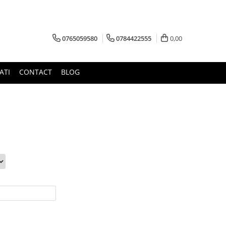
0765059580
0784422555
0,00
ATI
CONTACT
BLOG