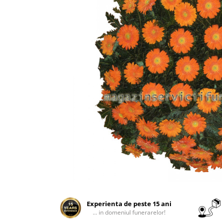
Manere cavou
Placa memoriala
Placute ABS personalizate
Solutii intretinere granit si
marmura
Monumente marmura
Monumente granit
Felinare funerare
Placi memoriale
Placi memoriale din ABS/Aluminiu
Placi memoriale din piatra
Fotoceramica
Accesorii bronz
Crucifixe din bronz
Experienta de peste 15 ani
Flori din bronz
... in domeniul funerarelor!