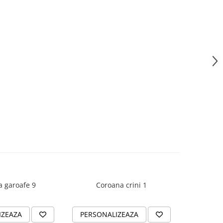
 garoafe 9
Coroana crini 1
Coroana
IZEAZA
PERSONALIZEAZA
PERSON