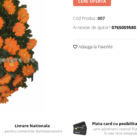
CERE OFERTA
Cod Produs:
007
Ai nevoie de ajutor?
0765059580
Adauga la Favorite
Plata card cu posibilit
Livrare Nationala
...prin partenerii nostrii! Pu
...pentru comenzile dumneavoastra
6 rate fara doband