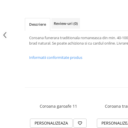
Rame poze din bronz
Inele cavou din bronz
Ingeri din bronz
Review-uri
(0)
Descriere
Litere din bronz
Litere din bronz
Coroana funerara traditionala romaneasca din min. 40-100
brad natural. Se poate achiziona si cu cardul online. Livrare
Crucifixe din bronz
Litere din bronz
Informatii conformitate produs
Placa comemorativa QR
REDUCERI SI PROMOTII
Coroana garoafe 11
Coroana tra
PERSONALIZEAZA
PERSONALIZE