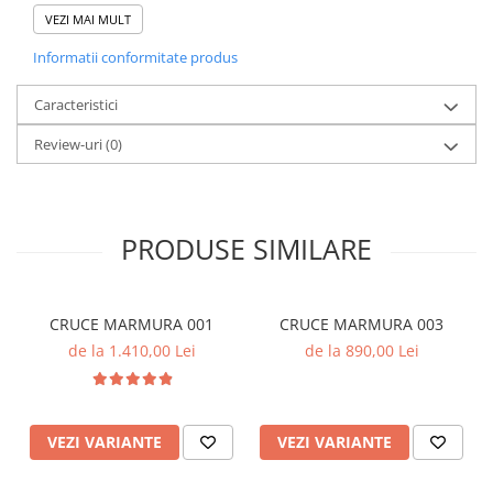
Montaj la cerere
în București și zonele
VEZI MAI MULT
limitrofe
Informatii conformitate produs
Plată flexibilă:
Acceptăm plata integrală sau
în
până la 6 rate fără dobândă
.
Caracteristici
Livrare și montaj rapid:
Review-uri
(0)
PRODUSE SIMILARE
CRUCE MARMURA 001
CRUCE MARMURA 003
de la 1.410,00 Lei
de la 890,00 Lei
VEZI VARIANTE
VEZI VARIANTE