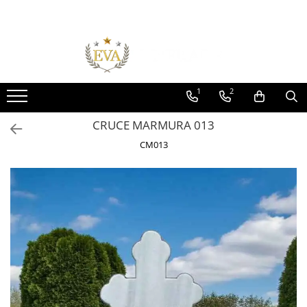
Toate Produsele
Monumente funerare
Cumperi acum platesti mai tarziu
1
2
Monumente marmura
CRUCE MARMURA 013
Monumente granit
CM013
Cadre din granit
Capace granit
Vaze funerare
Cruce metalica
Cruci marmura
Cruci din granit
Felinare funerare
Rame bronz