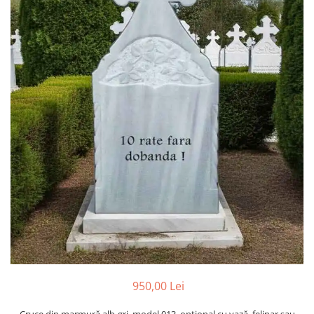
Manere cavou
Placa memoriala
Placute ABS personalizate
Solutii intretinere granit si
marmura
Monumente marmura
Monumente granit
Felinare funerare
Placi memoriale
Placi memoriale din ABS/Aluminiu
Placi memoriale din piatra
Fotoceramica
Accesorii bronz
Crucifixe din bronz
950,00 Lei
Flori din bronz