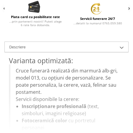
Plata card cu posibilitate rate
Servicii funerare 24/7
...prin partenerii nostrii! Puteti alege
...detalii la numarul 0765.059.580
6 rate fara dobanda.
Descriere
Varianta optimizată:
Cruce funerară realizată din marmură alb-gri,
model 013, cu opțiuni de personalizare. Se
poate personaliza, la cerere, vază, felinar sau
postament.
Servicii disponibile la cerere:
Inscripționare profesională
(text,
simboluri, imagini religioase)
Fotoceramică color
cu portretul
persoanei