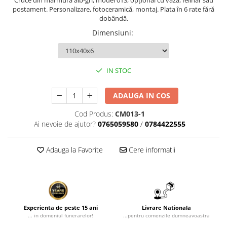
Cruce din marmură alb-gri, model 013, opțional cu vază, felinar sau
Rame poze din bronz
postament. Personalizare, fotoceramică, montaj. Plata în 6 rate fără
Inele cavou din bronz
dobândă.
Ingeri din bronz
Dimensiuni
:
Litere din bronz
Litere din bronz
IN STOC
Crucifixe din bronz
Litere din bronz
ADAUGA IN COS
Placa comemorativa QR
Cod Produs:
CM013-1
REDUCERI SI PROMOTII
Ai nevoie de ajutor?
0765059580
/
0784422555
Adauga la Favorite
Cere informatii
Experienta de peste 15 ani
Livrare Nationala
... in domeniul funerarelor!
...pentru comenzile dumneavoastra