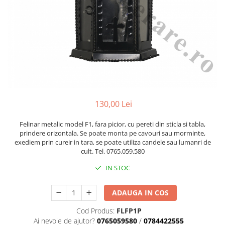
Placa memoriala
Placute ABS personalizate
Solutii intretinere granit si
marmura
130,00 Lei
Felinar metalic model F1, fara picior, cu pereti din sticla si tabla,
prindere orizontala. Se poate monta pe cavouri sau morminte,
exediem prin cureir in tara, se poate utiliza candele sau lumanri de
cult. Tel. 0765.059.580
IN STOC
ADAUGA IN COS
Cod Produs:
FLFP1P
Ai nevoie de ajutor?
0765059580
/
0784422555