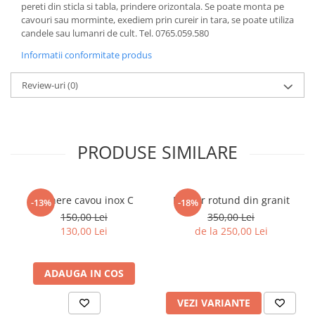
pereti din sticla si tabla, prindere orizontala. Se poate monta pe
cavouri sau morminte, exediem prin cureir in tara, se poate utiliza
candele sau lumanri de cult. Tel. 0765.059.580
Informatii conformitate produs
Review-uri
(0)
PRODUSE SIMILARE
Manere cavou inox C
Felinar rotund din granit
-13%
-18%
150,00 Lei
350,00 Lei
130,00 Lei
de la 250,00 Lei
ADAUGA IN COS
VEZI VARIANTE