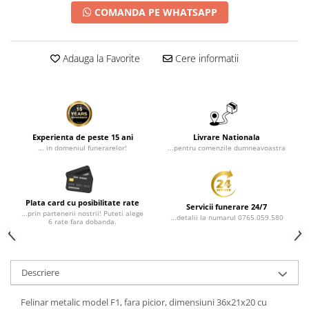
COMANDA PE WHATSAPP
Adauga la Favorite
Cere informatii
Experienta de peste 15 ani
Livrare Nationala
... in domeniul funerarelor!
...pentru comenzile dumneavoastra
Plata card cu posibilitate rate
Servicii funerare 24/7
...prin partenerii nostrii! Puteti alege
...detalii la numarul 0765.059.580
6 rate fara dobanda.
Descriere
Felinar metalic model F1, fara picior, dimensiuni 36x21x20 cu