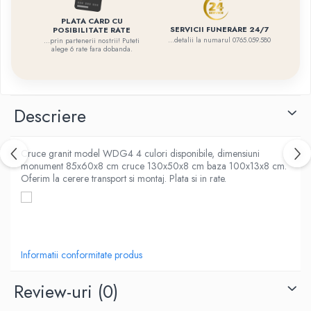
PLATA CARD CU
SERVICII FUNERARE 24/7
POSIBILITATE RATE
...detalii la numarul 0765.059.580
...prin partenerii nostrii! Puteti
alege 6 rate fara dobanda.
Descriere
Cruce granit model WDG4 4 culori disponibile, dimensiuni
monument 85x60x8 cm cruce 130x50x8 cm baza 100x13x8 cm.
Oferim la cerere transport si montaj. Plata si in rate.
Informatii conformitate produs
Review-uri
(0)