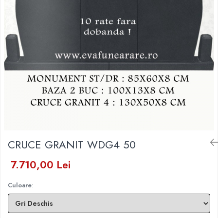
Placa memoriala
Placute ABS personalizate
Solutii intretinere granit si
marmura
CRUCE GRANIT WDG4 50
7.710,00 Lei
Culoare
: