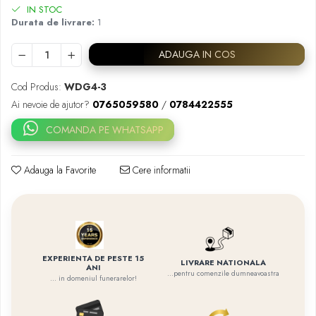
IN STOC
Durata de livrare:
1
ADAUGA IN COS
Cod Produs:
WDG4-3
Ai nevoie de ajutor?
0765059580
/
0784422555
COMANDA PE WHATSAPP
Adauga la Favorite
Cere informatii
EXPERIENTA DE PESTE 15
LIVRARE NATIONALA
ANI
...pentru comenzile dumneavoastra
... in domeniul funerarelor!