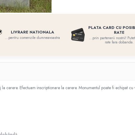
PLATA CARD CU POSIB
LIVRARE NATIONALA
RATE
...pentru comenzile dumneavoastra
...prin partenerii nostrii! Put
rate fara dobanda.
cerere. Efectuam inscriptionare la cerere. Monumentul poate fi echipat cu vaz
ă dobândă
.