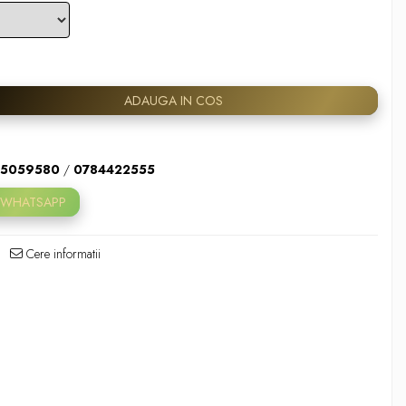
ADAUGA IN COS
5059580
/
0784422555
 WHATSAPP
Cere informatii