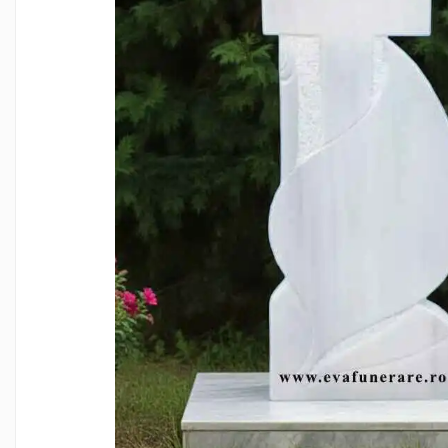
Manere cavou
Placa memoriala
Placute ABS personalizate
Solutii intretinere granit si
marmura
Monumente marmura
Monumente granit
Felinare funerare
Placi memoriale
Placi memoriale din ABS/Aluminiu
Placi memoriale din piatra
Fotoceramica
Accesorii bronz
Crucifixe din bronz