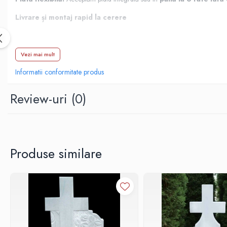
Livrare și montaj rapid la cerere
Vezi mai mult
Informatii conformitate produs
Review-uri
(0)
Produse similare