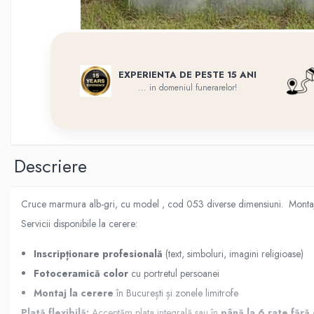
Flori din bronz
Rame poze din bronz
Inele cavou din bronz
Ingeri din bronz
EXPERIENTA DE PESTE 15 ANI
... in domeniul funerarelor!
Litere din bronz
Litere din bronz
Crucifixe din bronz
Litere din bronz
Descriere
Placa comemorativa QR
REDUCERI SI PROMOTII
Cruce marmura alb-gri, cu model , cod 053 diverse dimensiuni. Montaj la 
Servicii disponibile la cerere:
Inscripționare profesională
(text, simboluri, imagini religioase)
Fotoceramică color
cu portretul persoanei
Montaj la cerere
în București și zonele limitrofe
Plată flexibilă:
Acceptăm plata integrală sau în
până la 6 rate făr