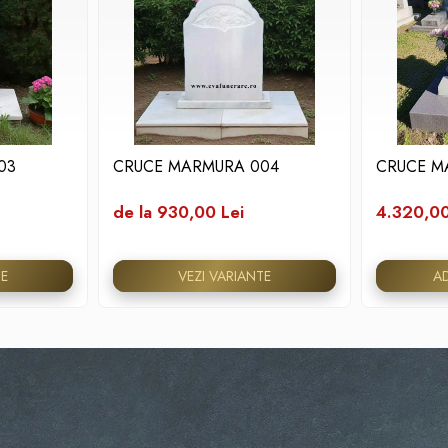
03
CRUCE MARMURA 004
CRUCE M
de la 930,00 Lei
4.320,00
TE
VEZI VARIANTE
A