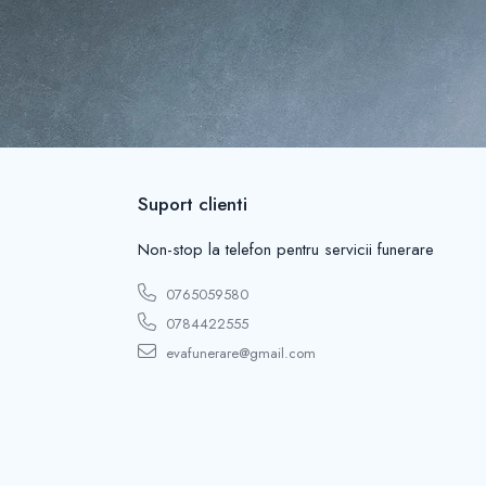
Suport clienti
Non-stop la telefon pentru servicii funerare
0765059580
0784422555
evafunerare@gmail.com