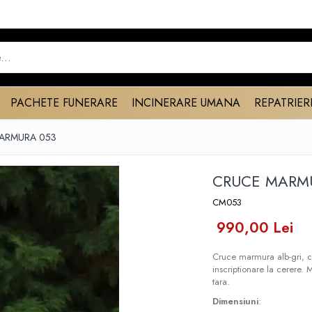
PACHETE FUNERARE
INCINERARE UMANA
REPATRIER
ARMURA 053
CRUCE MARM
CM053
990,00 Lei
Cruce marmura alb-gri, c
inscriptionare la cerere. 
tara.
Dimensiuni
: