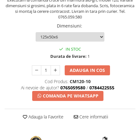
Executam la comanda cruce din marmura alb-gri, model 120, variate
dimensiuni si grosimi, plata in 6 rate fara dobanda. Scris, fotoceramica
si montaj la cerere contracost. Livram in tara prin curier. Tel.
0765.059.580
Dimensiuni
:
IN STOC
Durata de livrare:
1
ADAUGA IN COS
Cod Produs:
CM120-10
Ai nevoie de ajutor?
0765059580
/
0784422555
COMANDA PE WHATSAPP
Adauga la Favorite
Cere informatii