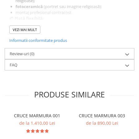
religioase);
fotoceramică
(portret sau imagine religioasă);
montaj profesional contracost.
💳
Plată flexibilă:
Beneficiați de
6 rate fixe fără dobândă
, pentru un proces
financiar simplu și accesibil.
VEZI MAI MULT
🚚
Livrare rapidă în toată țara
, prin curier, ambalată
Informatii conformitate produs
corespunzător pentru protecția marmurei.
📞
Comenzi și informații:
Telefon:
Review-uri
0765.059.580
(0)
Echipa
Eva Funerare
vă oferă consultanță completă pentru
FAQ
alegerea modelului potrivit și servicii de montaj în București și
Ilfov.
PRODUSE SIMILARE
CRUCE MARMURA 001
CRUCE MARMURA 003
de la 1.410,00 Lei
de la 890,00 Lei