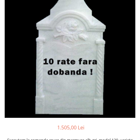
Placa memoriala
Placute ABS personalizate
Solutii intretinere granit si
marmura
1.505,00 Lei