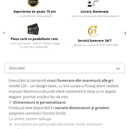
Experienta de peste 15 ani
Livrare Nationala
... in domeniul funerarelor!
...pentru comenzile dumneavoastra
Plata card cu posibilitate rate
Servicii funerare 24/7
...prin partenerii nostrii! Puteti alege
...detalii la numarul 0765.059.580
6 rate fara dobanda.
Descriere
Executăm la comandă
cruci funerare din marmură alb-gri
,
model 120 – un design clasic, cu linii curate și finisaj atent realizat
manual. Marmura naturală oferă rezistență în timp și un aspect
elegant, potrivit oricărui loc de veci.
📏
Dimensiuni și personalizare:
Produsul este disponibil în
variate dimensiuni și grosimi
,
adaptate cerințelor fiecărei familii.
La cerere, putem adăuga:
inscripționare personalizată (nume, texte, simboluri