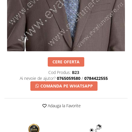
Placa memoriala
Placute ABS personalizate
Solutii intretinere granit si
marmura
CERE OFERTA
Cod Produs:
B23
Ai nevoie de ajutor?
0765059580
/
0784422555
COMANDA PE WHATSAPP
Adauga la Favorite