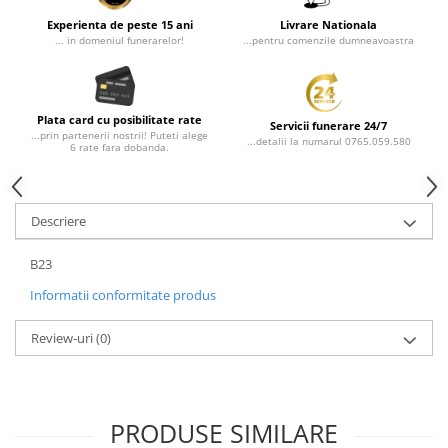
Experienta de peste 15 ani
Livrare Nationala
... in domeniul funerarelor!
...pentru comenzile dumneavoastra
Plata card cu posibilitate rate
Servicii funerare 24/7
...prin partenerii nostrii! Puteti alege
...detalii la numarul 0765.059.580
6 rate fara dobanda.
Descriere
B23
Informatii conformitate produs
Review-uri
(0)
PRODUSE SIMILARE