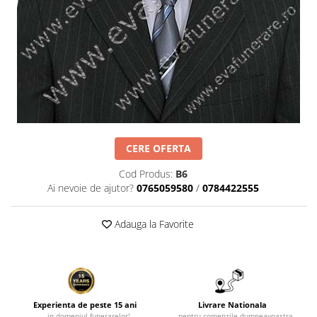
Manere cavou
Placa memoriala
Placute ABS personalizate
Solutii intretinere granit si
marmura
Monumente marmura
Monumente granit
CERE OFERTA
Felinare funerare
Cod Produs:
B6
Placi memoriale
Ai nevoie de ajutor?
0765059580
/
0784422555
Placi memoriale din ABS/Aluminiu
Placi memoriale din piatra
Adauga la Favorite
Fotoceramica
Accesorii bronz
Crucifixe din bronz
Flori din bronz
Experienta de peste 15 ani
Livrare Nationala
... in domeniul funerarelor!
...pentru comenzile dumneavoastra