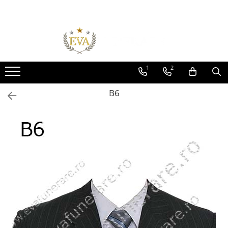
Toate Produsele
Monumente funerare
Cumperi acum platesti mai tarziu
1
2
Monumente marmura
B6
Monumente granit
Cadre din granit
Capace granit
Vaze funerare
Cruce metalica
Cruci marmura
Cruci din granit
Felinare funerare
Rame bronz