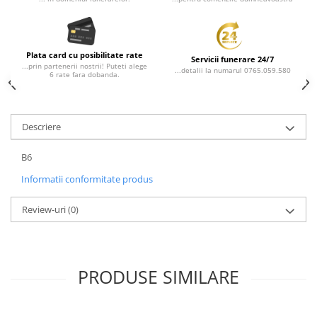
Rame poze din bronz
Inele cavou din bronz
Ingeri din bronz
Plata card cu posibilitate rate
Servicii funerare 24/7
...prin partenerii nostrii! Puteti alege
Litere din bronz
...detalii la numarul 0765.059.580
6 rate fara dobanda.
Litere din bronz
Crucifixe din bronz
Descriere
Litere din bronz
Placa comemorativa QR
B6
REDUCERI SI PROMOTII
Informatii conformitate produs
Review-uri
(0)
PRODUSE SIMILARE