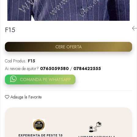
Placa memoriala
Placute ABS personalizate
Solutii intretinere granit si
F15
marmura
CERE OFERTA
Cod Produs:
F15
Ai nevoie de ajutor?
0765059580
/
0784422555
COMANDA PE WHATSAPP
Adauga la Favorite
EXPERIENTA DE PESTE 15