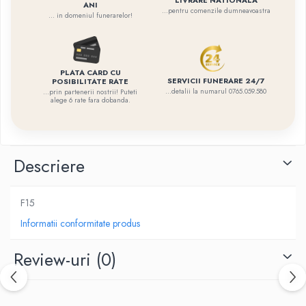
LIVRARE NATIONALA
ANI
...pentru comenzile dumneavoastra
... in domeniul funerarelor!
PLATA CARD CU
SERVICII FUNERARE 24/7
POSIBILITATE RATE
...detalii la numarul 0765.059.580
...prin partenerii nostrii! Puteti
alege 6 rate fara dobanda.
Descriere
F15
Informatii conformitate produs
Review-uri
(0)