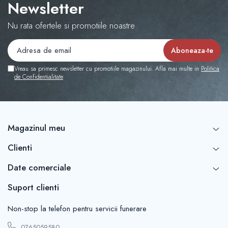
Newsletter
Nu rata ofertele si promotiile noastre
Vreau sa primesc newsletter cu promotiile magazinului. Afla mai multe in
Politica
de Confidentialitate
Magazinul meu
Clienti
Date comerciale
Suport clienti
Non-stop la telefon pentru servicii funerare
0765059580