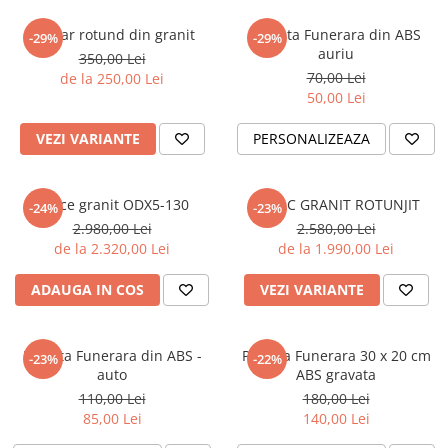
Felinar rotund din granit
Placuta Funerara din ABS
-29%
-29%
auriu
350,00 Lei
70,00 Lei
de la 250,00 Lei
50,00 Lei
VEZI VARIANTE
PERSONALIZEAZA
Cruce granit ODX5-130
CAPAC GRANIT ROTUNJIT
-24%
-23%
2.980,00 Lei
2.580,00 Lei
de la 2.320,00 Lei
de la 1.990,00 Lei
ADAUGA IN COS
VEZI VARIANTE
Placuta Funerara din ABS -
Placuta Funerara 30 x 20 cm
-23%
-22%
auto
ABS gravata
110,00 Lei
180,00 Lei
85,00 Lei
140,00 Lei