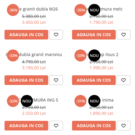
Placa memoriala
Cruce granit dubla M26
Cruce marmura melc
-36%
-35%
NOU
Placute ABS personalizate
5.380,00 Lei
2.750,00 Lei
3.450,00 Lei
1.790,00 Lei
Solutii intretinere granit si
marmura
ADAUGA IN COS
ADAUGA IN COS
Cruce dubla granit maroniu
Cruce cap IIsus 2
-33%
-33%
NOU
4.790,00 Lei
2.950,00 Lei
3.190,00 Lei
1.990,00 Lei
ADAUGA IN COS
ADAUGA IN COS
CRUCE MARMURA ING 5
Cruce inima
-32%
NOU
-31%
NOU
3.750,00 Lei
2.750,00 Lei
2.550,00 Lei
1.890,00 Lei
ADAUGA IN COS
ADAUGA IN COS