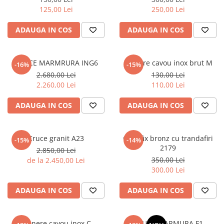
125,00 Lei
250,00 Lei
ADAUGA IN COS
ADAUGA IN COS
CRUCE MARMRURA ING6
Manere cavou inox brut M
-16%
-15%
2.680,00 Lei
130,00 Lei
2.260,00 Lei
110,00 Lei
ADAUGA IN COS
ADAUGA IN COS
Cruce granit A23
Crucifix bronz cu trandafiri
-15%
-14%
2179
2.850,00 Lei
350,00 Lei
de la 2.450,00 Lei
300,00 Lei
ADAUGA IN COS
ADAUGA IN COS
Manere cavou inox C
CRUCE MARMURA F1