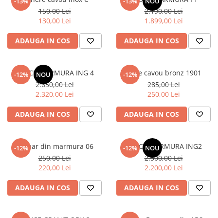
-13%
-13%
NOU
150,00 Lei
2.190,00 Lei
130,00 Lei
1.899,00 Lei
ADAUGA IN COS
ADAUGA IN COS
CRUCE MARMURA ING 4
Inele cavou bronz 1901
-12%
NOU
-12%
2.650,00 Lei
285,00 Lei
2.320,00 Lei
250,00 Lei
ADAUGA IN COS
ADAUGA IN COS
Felinar din marmura 06
CRUCE MARMURA ING2
-12%
-12%
NOU
250,00 Lei
2.500,00 Lei
220,00 Lei
2.200,00 Lei
ADAUGA IN COS
ADAUGA IN COS