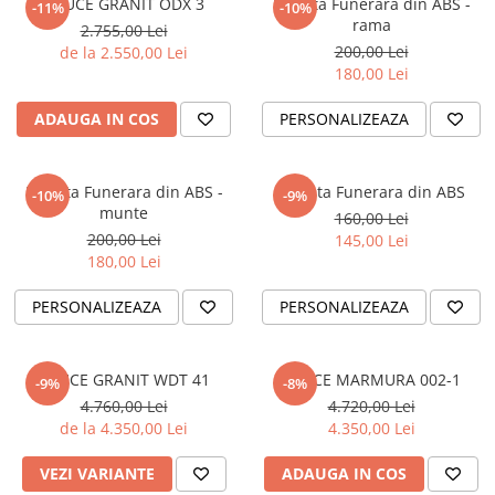
CRUCE GRANIT ODX 3
Placuta Funerara din ABS -
-11%
-10%
rama
2.755,00 Lei
200,00 Lei
de la 2.550,00 Lei
180,00 Lei
ADAUGA IN COS
PERSONALIZEAZA
Placuta Funerara din ABS -
Placuta Funerara din ABS
-10%
-9%
munte
160,00 Lei
200,00 Lei
145,00 Lei
180,00 Lei
PERSONALIZEAZA
PERSONALIZEAZA
CRUCE GRANIT WDT 41
CRUCE MARMURA 002-1
-9%
-8%
4.760,00 Lei
4.720,00 Lei
de la 4.350,00 Lei
4.350,00 Lei
VEZI VARIANTE
ADAUGA IN COS