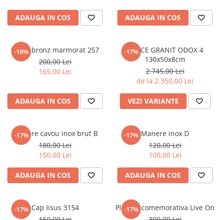
ADAUGA IN COS
ADAUGA IN COS
Rama bronz marmorat 257
CRUCE GRANIT ODOX 4
-18%
-17%
130x50x8cm
200,00 Lei
2.745,00 Lei
165,00 Lei
de la 2.350,00 Lei
ADAUGA IN COS
VEZI VARIANTE
Manere cavou inox brut B
Manere inox D
-17%
-17%
180,00 Lei
120,00 Lei
150,00 Lei
100,00 Lei
ADAUGA IN COS
ADAUGA IN COS
Cap Iisus 3154
Plăcuta comemorativa Live On
-17%
-17%
150,00 Lei
300,00 Lei