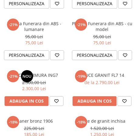
PERSONALIZEAZA
PERSONALIZEAZA
Placuta Funerara din ABS -
Placuta Funerara din ABS - cu
-21%
-21%
lumanare
model
95,00 Lei
95,00 Lei
75,00 Lei
75,00 Lei
PERSONALIZEAZA
PERSONALIZEAZA
CRUCE MARMURA ING7
CRUCE GRANIT FL7 14
-21%
NOU
-19%
2.900,00 Lei
de la 2.790,00 Lei
2.300,00 Lei
ADAUGA IN COS
ADAUGA IN COS
Maner bronz 1906
Carte de granit inchisa
-18%
-18%
225,00 Lei
1.520,00 Lei
185,00 Lei
1.250,00 Lei