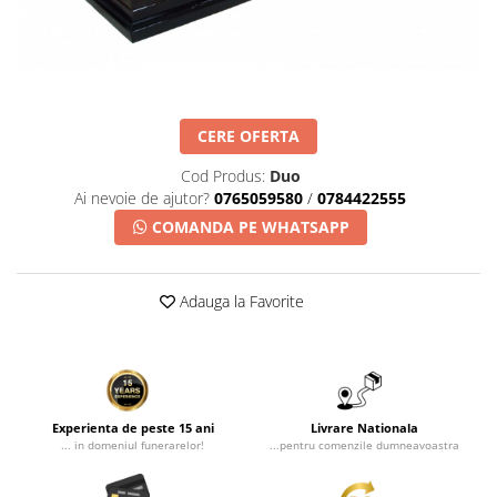
Placa memoriala
Placute ABS personalizate
Solutii intretinere granit si
marmura
CERE OFERTA
Cod Produs:
Duo
Ai nevoie de ajutor?
0765059580
/
0784422555
COMANDA PE WHATSAPP
Adauga la Favorite
Experienta de peste 15 ani
Livrare Nationala
... in domeniul funerarelor!
...pentru comenzile dumneavoastra