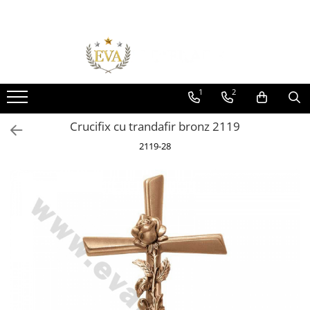
Toate Produsele
Monumente funerare
Cumperi acum platesti mai tarziu
1
2
Monumente marmura
Crucifix cu trandafir bronz 2119
Monumente granit
2119-28
Cadre din granit
Capace granit
Vaze funerare
Cruce metalica
Cruci marmura
Cruci din granit
Felinare funerare
Rame bronz