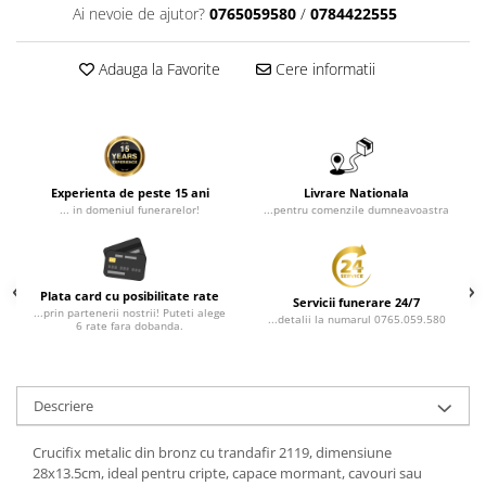
Rame poze din bronz
Ai nevoie de ajutor?
0765059580
/
0784422555
Inele cavou din bronz
Adauga la Favorite
Cere informatii
Ingeri din bronz
Litere din bronz
Litere din bronz
Crucifixe din bronz
Experienta de peste 15 ani
Livrare Nationala
Litere din bronz
... in domeniul funerarelor!
...pentru comenzile dumneavoastra
Placa comemorativa QR
REDUCERI SI PROMOTII
Plata card cu posibilitate rate
Servicii funerare 24/7
...prin partenerii nostrii! Puteti alege
...detalii la numarul 0765.059.580
6 rate fara dobanda.
Descriere
Crucifix metalic din bronz cu trandafir 2119, dimensiune
28x13.5cm, ideal pentru cripte, capace mormant, cavouri sau