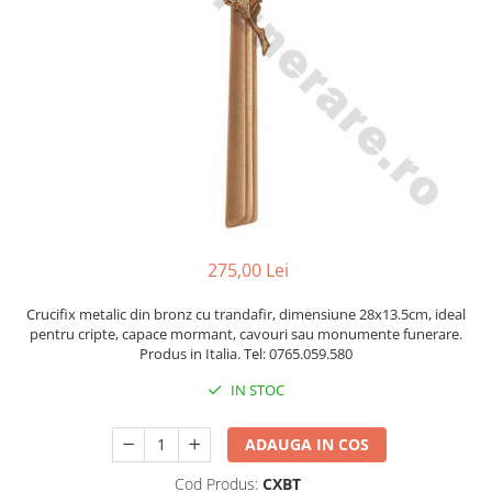
Manere cavou
Placa memoriala
Placute ABS personalizate
Solutii intretinere granit si
marmura
Monumente marmura
Monumente granit
Felinare funerare
275,00 Lei
Placi memoriale
Placi memoriale din ABS/Aluminiu
Crucifix metalic din bronz cu trandafir, dimensiune 28x13.5cm, ideal
pentru cripte, capace mormant, cavouri sau monumente funerare.
Placi memoriale din piatra
Produs in Italia. Tel: 0765.059.580
Fotoceramica
IN STOC
Accesorii bronz
Crucifixe din bronz
ADAUGA IN COS
Flori din bronz
Cod Produs:
CXBT