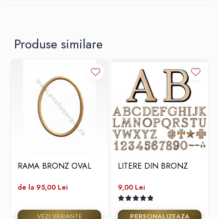
mormânt
Prin durabilitate și simbolistică, acest crucifix din bronz adaugă
valoare și profunzime oricărui monument funerar, păstrând vie
memoria celor plecați.
Produse similare
RAMA BRONZ OVAL
LITERE DIN BRONZ
de la 95,00 Lei
9,00 Lei
VEZI VARIANTE
PERSONALIZEAZA