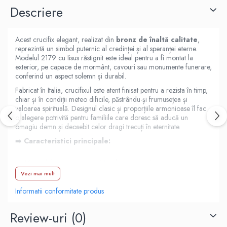
Descriere
Acest crucifix elegant, realizat din
bronz de înaltă calitate
,
reprezintă un simbol puternic al credinței și al speranței eterne.
Modelul 2179 cu Iisus răstignit este ideal pentru a fi montat la
exterior, pe capace de mormânt, cavouri sau monumente funerare,
conferind un aspect solemn și durabil.
Fabricat în Italia, crucifixul este atent finisat pentru a rezista în timp,
chiar și în condiții meteo dificile, păstrându-și frumusețea și
valoarea spirituală. Designul clasic și proporțiile armonioase îl fac
o alegere potrivită pentru familiile care doresc să aducă un
omagiu demn și deosebit celor dragi trecuți în eternitate.
➡️
Caracteristici principale:
Material: bronz masiv, rezistent la intemperii
Vezi mai mult
Dimensiune: 40 cm
Informatii conformitate produs
Model 2169, cu reprezentarea Mântuitorului Iisus răstignit
Producție: Italia, finisaj de calitate superioară
Review-uri
(0)
Utilizare: montaj pe monumente, cavouri, capace de