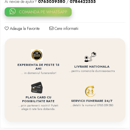
Ai nevoie de ajutor?
0765059580
/
0784422555
COMANDA PE WHATSAPP
Adauga la Favorite
Cere informatii
EXPERIENTA DE PESTE 15
LIVRARE NATIONALA
ANI
...pentru comenzile dumneavoastra
... in domeniul funerarelor!
PLATA CARD CU
SERVICII FUNERARE 24/7
POSIBILITATE RATE
...detalii la numarul 0765.059.580
...prin partenerii nostrii! Puteti
alege 6 rate fara dobanda.