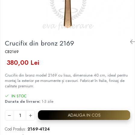
Placa memoriala
Placute ABS personalizate
Solutii intretinere granit si
marmura
Crucifix din bronz 2169
CB2169
380,00 Lei
Crucifix din bronz model 2169 cu Iisus, dimensiune 40 cm, ideal pentru
montaj la exterior pe monumente și cavouri. Fabricat în Italia, finisaj de
calitate premium.
IN STOC
Durata de livrare:
1-3 zile
ADAUGA IN COS
Cod Produs:
2169-4124