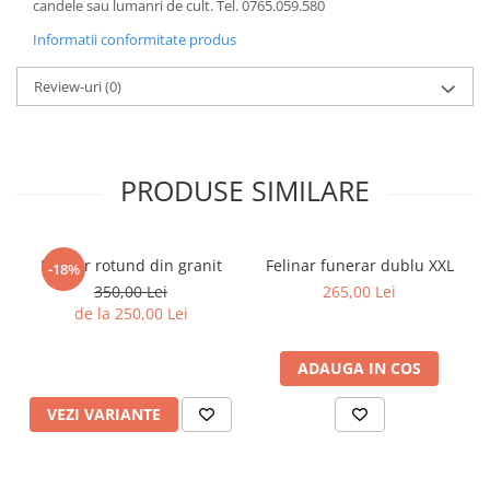
candele sau lumanri de cult. Tel. 0765.059.580
Informatii conformitate produs
Review-uri
(0)
PRODUSE SIMILARE
Felinar rotund din granit
Felinar funerar dublu XXL
-18%
350,00 Lei
265,00 Lei
de la 250,00 Lei
ADAUGA IN COS
VEZI VARIANTE