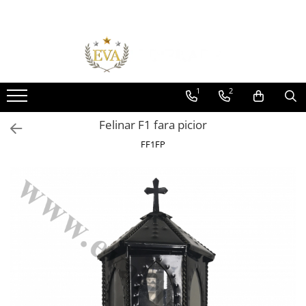
Toate Produsele
Monumente funerare
Cumperi acum platesti mai tarziu
1
2
Monumente marmura
Felinar F1 fara picior
Monumente granit
FF1FP
Cadre din granit
Capace granit
Vaze funerare
Cruce metalica
Cruci marmura
Cruci din granit
Felinare funerare
Rame bronz