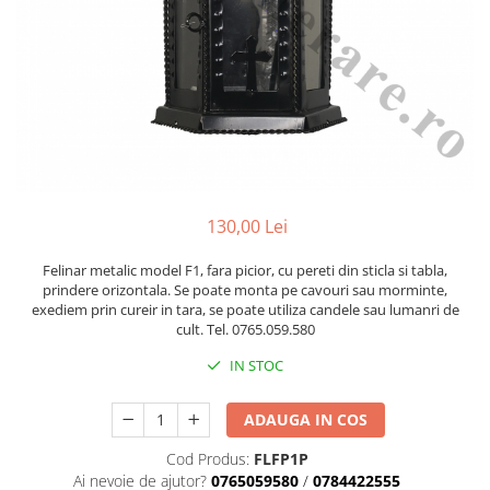
Manere cavou
Placa memoriala
Placute ABS personalizate
Solutii intretinere granit si
marmura
Monumente marmura
Monumente granit
130,00 Lei
Felinare funerare
Felinar metalic model F1, fara picior, cu pereti din sticla si tabla,
Placi memoriale
prindere orizontala. Se poate monta pe cavouri sau morminte,
Placi memoriale din ABS/Aluminiu
exediem prin cureir in tara, se poate utiliza candele sau lumanri de
cult. Tel. 0765.059.580
Placi memoriale din piatra
IN STOC
Fotoceramica
Accesorii bronz
ADAUGA IN COS
Crucifixe din bronz
Flori din bronz
Cod Produs:
FLFP1P
Ai nevoie de ajutor?
0765059580
/
0784422555