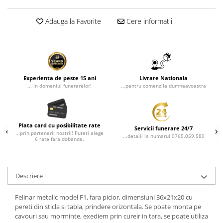
Rame poze din bronz
Inele cavou din bronz
Adauga la Favorite
Cere informatii
Ingeri din bronz
Litere din bronz
Litere din bronz
Crucifixe din bronz
Experienta de peste 15 ani
Livrare Nationala
... in domeniul funerarelor!
...pentru comenzile dumneavoastra
Litere din bronz
Placa comemorativa QR
REDUCERI SI PROMOTII
Plata card cu posibilitate rate
Servicii funerare 24/7
...prin partenerii nostrii! Puteti alege
...detalii la numarul 0765.059.580
6 rate fara dobanda.
Descriere
Felinar metalic model F1, fara picior, dimensiuni 36x21x20 cu
pereti din sticla si tabla, prindere orizontala. Se poate monta pe
cavouri sau morminte, exediem prin cureir in tara, se poate utiliza