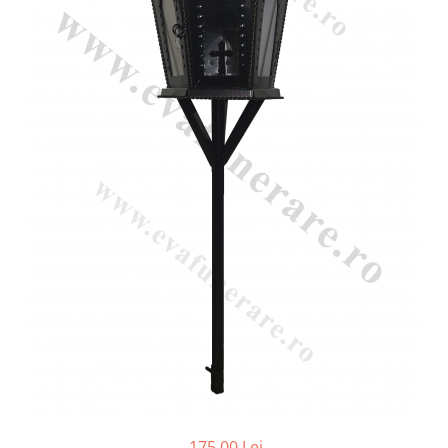
Placa memoriala
Placute ABS personalizate
Solutii intretinere granit si
marmura
175,00 Lei