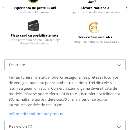
Experienta de peste 15 ani
Livrare Nationala
... in domeniul funerarelor!
...pentru comenzile dumneavoastra
Plata card cu posibilitate rate
Servicii funerare 24/7
...prin partenerii nostrii! Puteti alege
...detalii la numarul 0765.059.580
6 rate fara dobanda.
Descriere
Felinar funerar metalic model G hexagonal. Se preteaza locurilor
de veci, geamurile se pot schimba cu usurinta. Trei din cele 6
laturi au geam din sticla. Comercializam o gama diversificata de
modele. Plata se poate efectua si in rate. Circumferinta felinar cca.
30cm, inaltime tija prindere cca.70 cm, la interior se poate
introduce candele de cca. 20cm.
Informatii conformitate produs
Review-uri
(1)