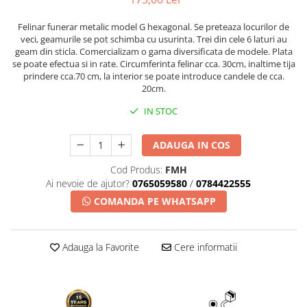
Felinar funerar metalic model G hexagonal. Se preteaza locurilor de
veci, geamurile se pot schimba cu usurinta. Trei din cele 6 laturi au
geam din sticla. Comercializam o gama diversificata de modele. Plata
se poate efectua si in rate. Circumferinta felinar cca. 30cm, inaltime tija
prindere cca.70 cm, la interior se poate introduce candele de cca.
20cm.
IN STOC
ADAUGA IN COS
Cod Produs:
FMH
Ai nevoie de ajutor?
0765059580
/
0784422555
COMANDA PE WHATSAPP
Adauga la Favorite
Cere informatii