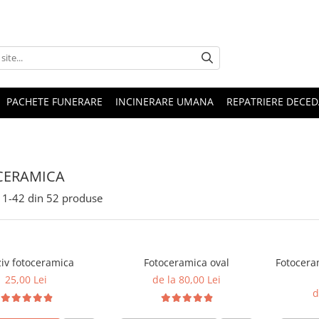
PACHETE FUNERARE
INCINERARE UMANA
REPATRIERE DECED
CERAMICA
1-
42
din
52
produse
iv fotoceramica
Fotoceramica oval
Fotocera
25,00 Lei
de la 80,00 Lei
d