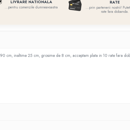
LIVRARE NATIONALA
RATE
...pentru comenzile dumneavoastra
...prin partenerii nostrii! Put
rate fara dobanda.
10x90 cm, inaltime 25 cm, grosime de 8 cm, acceptam plata in 10 rate fara doba