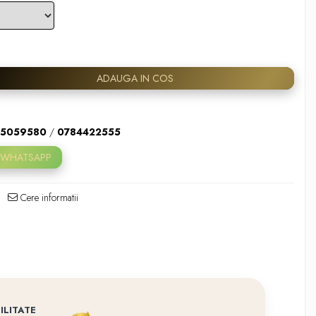
ADAUGA IN COS
5059580
/
0784422555
 WHATSAPP
Cere informatii
ILITATE