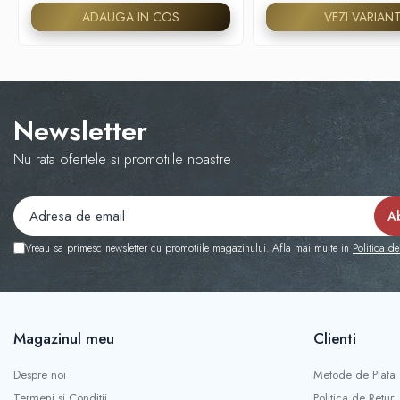
ADAUGA IN COS
VEZI VARIAN
Newsletter
Nu rata ofertele si promotiile noastre
Vreau sa primesc newsletter cu promotiile magazinului. Afla mai multe in
Politica de
Magazinul meu
Clienti
Despre noi
Metode de Plata
Termeni si Conditii
Politica de Retur