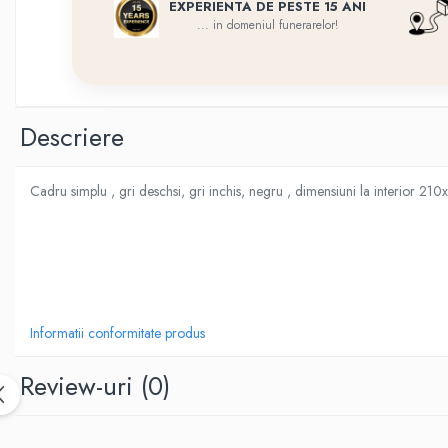
Flori din bronz
EXPERIENTA DE PESTE 15 ANI
... in domeniul funerarelor!
Rame poze din bronz
Inele cavou din bronz
Ingeri din bronz
Descriere
Litere din bronz
Litere din bronz
Cadru simplu , gri deschsi, gri inchis, negru , dimensiuni la interior 2
Crucifixe din bronz
Litere din bronz
Placa comemorativa QR
REDUCERI SI PROMOTII
Informatii conformitate produs
Review-uri
(0)