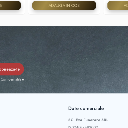
TE
ADAUGA IN COS
A
 Confidentialitate
Date comerciale
SC. Eva Funerare SRL
J2024037893002