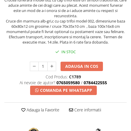
Crucea funerara model 002 cu cap trifoi este un simbol traditional, care
aduce aminte de cei dragi care au plecat. Acest monument funerar
este un mod de a-i onora si de a-i aduce aminte cu respect si
recunostinta.
Cruce din marmura alb-gri,c cu cap trifoi model 002, dimesniune baza
60x80x12 cm grosime / cruce 70x35x10 cm , baza 100x16x8 cm
monumentul poate fi livrat optional cu postament vaze sau felinare.
Efectuam transport, inscriptionare si montaj la cerere. Termen de
executie max. 14 zile. Plata in 6 rate fara dobanda.
IN STOC
ADAUGA IN COS
Cod Produs:
C1789
Ai nevoie de ajutor?
0765059580
/
0784422555
COMANDA PE WHATSAPP
Adauga la Favorite
Cere informatii