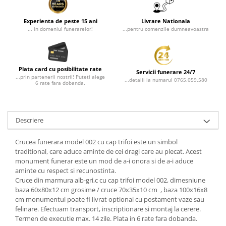
Experienta de peste 15 ani
Livrare Nationala
... in domeniul funerarelor!
...pentru comenzile dumneavoastra
Plata card cu posibilitate rate
Servicii funerare 24/7
...prin partenerii nostrii! Puteti alege
...detalii la numarul 0765.059.580
6 rate fara dobanda.
Descriere
Crucea funerara model 002 cu cap trifoi este un simbol
traditional, care aduce aminte de cei dragi care au plecat. Acest
monument funerar este un mod de a-i onora si de a-i aduce
aminte cu respect si recunostinta.
Cruce din marmura alb-gri,c cu cap trifoi model 002, dimesniune
baza 60x80x12 cm grosime / cruce 70x35x10 cm , baza 100x16x8
cm monumentul poate fi livrat optional cu postament vaze sau
felinare. Efectuam transport, inscriptionare si montaj la cerere.
Termen de executie max. 14 zile. Plata in 6 rate fara dobanda.