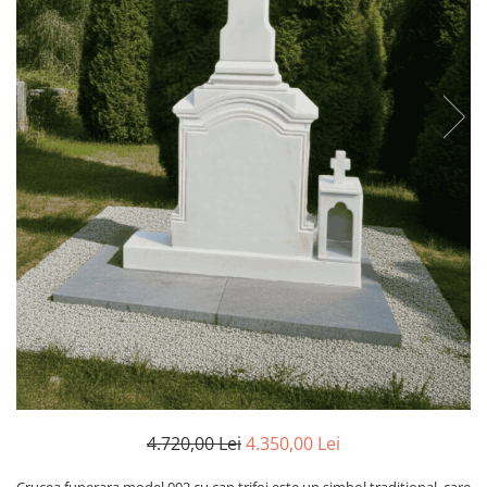
Placa memoriala
Placute ABS personalizate
Solutii intretinere granit si
marmura
4.720,00 Lei
4.350,00 Lei