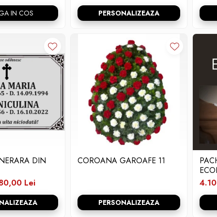
GA IN COS
PERSONALIZEAZA
UNERARA DIN
COROANA GAROAFE 11
PAC
ECO
80,00 Lei
4.10
NALIZEAZA
PERSONALIZEAZA