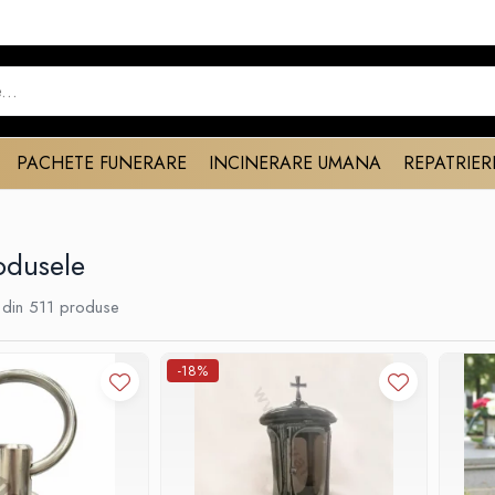
PACHETE FUNERARE
INCINERARE UMANA
REPATRIER
odusele
din
511
produse
-18%