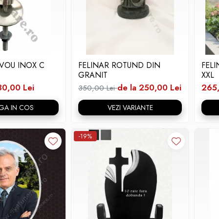
VOU INOX C
FELINAR ROTUND DIN
FEL
GRANIT
XXL
30,00 Lei
de la 250,00 Lei
265,
350,00 Lei
GA IN COS
VEZI VARIANTE
-19%