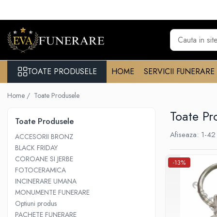
Toate Produsele
Monumente funerare
Cumperi acum platesti mai tarziu
TOATE PRODUSELE
HOME
SERVICII FUNERARE
Monumente marmura
Home /
Toate Produsele
Monumente granit
Cadre din granit
Toate Pr
Toate Produsele
Capace granit
Afiseaza:
1-
42
ACCESORII BRONZ
Vaze funerare
BLACK FRIDAY
Cruce metalica
COROANE SI JERBE
-13%
FOTOCERAMICA
Cruci marmura
INCINERARE UMANA
Cruci din granit
MONUMENTE FUNERARE
Felinare funerare
Optiuni produs
PACHETE FUNERARE
Rame bronz