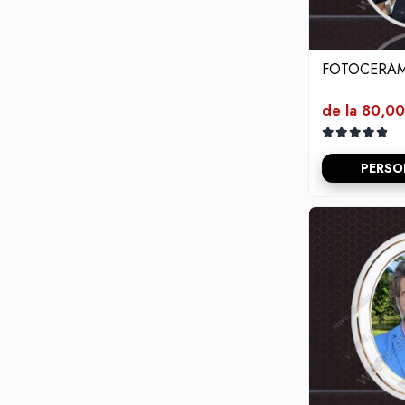
Flori din bronz
Rame poze din bronz
Inele cavou din bronz
FOTOCERAM
Ingeri din bronz
de la 80,00
Litere din bronz
Litere din bronz
PERSO
Crucifixe din bronz
Litere din bronz
Placa comemorativa QR
REDUCERI SI PROMOTII