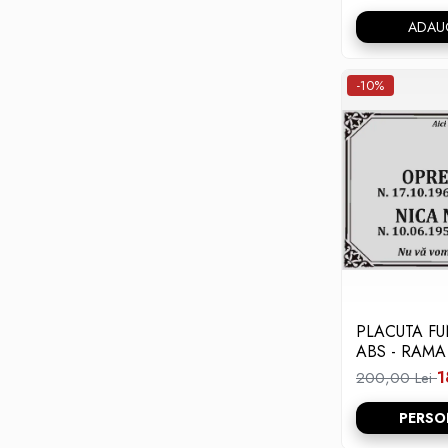
ADAU
-10%
PLACUTA F
ABS - RAMA
1
200,00 Lei
PERSO