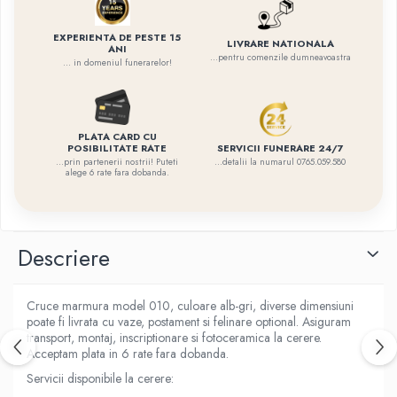
EXPERIENTA DE PESTE 15
LIVRARE NATIONALA
ANI
...pentru comenzile dumneavoastra
... in domeniul funerarelor!
PLATA CARD CU
SERVICII FUNERARE 24/7
POSIBILITATE RATE
...detalii la numarul 0765.059.580
...prin partenerii nostrii! Puteti
alege 6 rate fara dobanda.
Descriere
Cruce marmura model 010, culoare alb-gri, diverse dimensiuni
poate fi livrata cu vaze, postament si felinare optional. Asiguram
transport, montaj, inscriptionare si fotoceramica la cerere.
Acceptam plata in 6 rate fara dobanda.
Servicii disponibile la cerere: