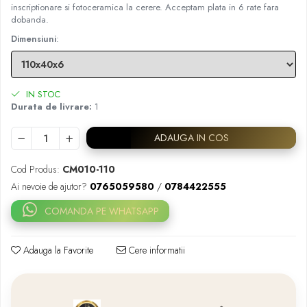
inscriptionare si fotoceramica la cerere. Acceptam plata in 6 rate fara
dobanda.
Dimensiuni
:
IN STOC
Durata de livrare:
1
ADAUGA IN COS
Cod Produs:
CM010-110
Ai nevoie de ajutor?
0765059580
/
0784422555
COMANDA PE WHATSAPP
Adauga la Favorite
Cere informatii