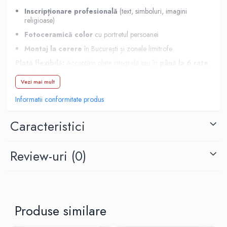
Inscripționare profesională
(text, simboluri, imagini
religioase)
Fotoceramică color
cu portretul persoanei
Montaj la cerere
în București și zonele limitrofe
Plată flexibilă:
Acceptăm plata integrală sau în
până la 6 rate
fără dobândă
.
Vezi mai mult
Livrare și montaj rapid la cerere
Informatii conformitate produs
Caracteristici
Review-uri
(0)
Produse similare