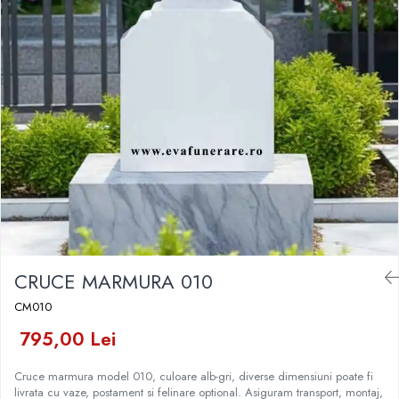
Placa memoriala
Placute ABS personalizate
Solutii intretinere granit si
marmura
CRUCE MARMURA 010
CM010
795,00 Lei
Cruce marmura model 010, culoare alb-gri, diverse dimensiuni poate fi
livrata cu vaze, postament si felinare optional. Asiguram transport, montaj,