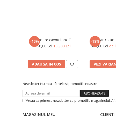
Telefon:
0765.059.580
Eva Funerare – când contează cel mai mult, suntem aici.
Manere cavou inox C
Felinar rotund
-13%
-18%
150,00 Lei
130,00 Lei
350,00 Lei
de l
ADAUGA IN COS
VEZI VARIA
Newsletter
Nu rata ofertele si promotiile noastre
Vreau sa primesc newsletter cu promotiile magazinului. Af
MAGAZINUL MEU
CLIENTI