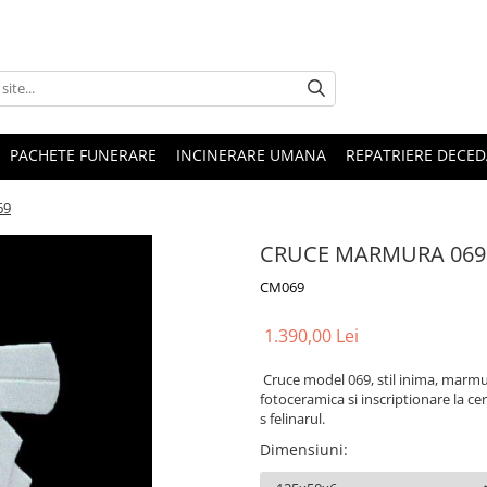
PACHETE FUNERARE
INCINERARE UMANA
REPATRIERE DECED
69
CRUCE MARMURA 069
CM069
1.390,00 Lei
Cruce model 069, stil inima, marmur
fotoceramica si inscriptionare la c
s felinarul.
Dimensiuni
: