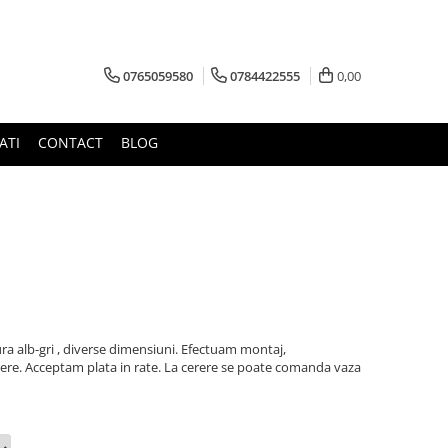
0765059580
0784422555
0,00
ATI
CONTACT
BLOG
a alb-gri , diverse dimensiuni. Efectuam montaj,
erere. Acceptam plata in rate. La cerere se poate comanda vaza