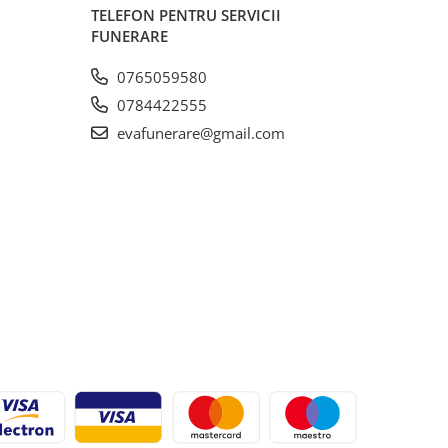
TELEFON PENTRU SERVICII
FUNERARE
0765059580
0784422555
evafunerare@gmail.com