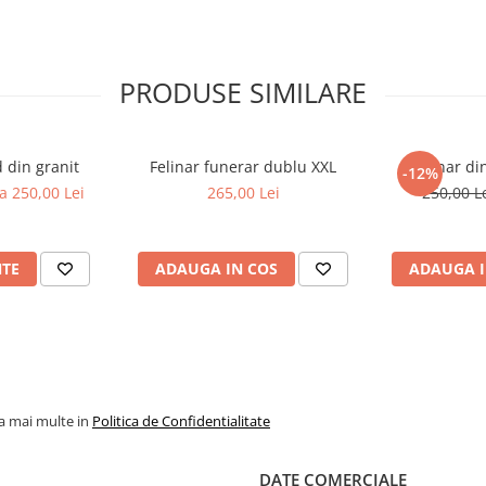
PRODUSE SIMILARE
 din granit
Felinar funerar dublu XXL
Felinar d
-12%
a 250,00 Lei
265,00 Lei
250,00 L
NTE
ADAUGA IN COS
ADAUGA I
la mai multe in
Politica de Confidentialitate
DATE COMERCIALE