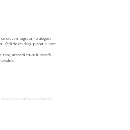
cu cruce integrată – o alegere
ul față de cei dragi plecați dintre
itate, această cruce funerară
erialului.
de achiziție simplu și accesibil.
eligioase)
 curier în toată țara