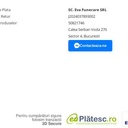
 Plata
SC. Eva Funerare SRL
e Retur
J2024037893002
Produselor
50821746
Calea Serban Voda 270
Sector 4, Bucuresti
Contacteaza-ne