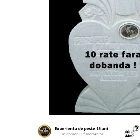
Manere cavou
Placa memoriala
Placute ABS personalizate
Solutii intretinere granit si
marmura
Monumente marmura
Monumente granit
Felinare funerare
Placi memoriale
Placi memoriale din ABS/Aluminiu
Placi memoriale din piatra
Fotoceramica
Accesorii bronz
Crucifixe din bronz
Experienta de peste 15 ani
Flori din bronz
... in domeniul funerarelor!