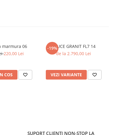
in marmura 06
CRUCE GRANIT FL7 14
Ram
-19%
ei
220,00 Lei
de la 2.790,00 Lei
de
N COS
VEZI VARIANTE
VEZI 
SUPORT CLIENTI
NON-STOP LA