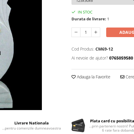
IN STOC
Durata de livrare:
1
ADAUG
Cod Produs:
CM69-12
Ai nevoie de ajutor?
0765059580
Adauga la Favorite
Cere 
Plata card cu posibilit
Livrare Nationala
...prin partenerii nostrii! Pu
...pentru comenzile dumneavoastra
6 rate fara doband