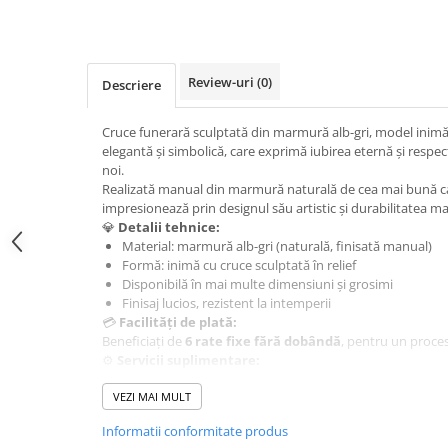
Rame poze din bronz
Inele cavou din bronz
Ingeri din bronz
Review-uri
(0)
Descriere
Litere din bronz
Litere din bronz
Cruce funerară sculptată din marmură alb-gri, model inimă 
elegantă și simbolică, care exprimă iubirea eternă și respect
Crucifixe din bronz
noi.
Litere din bronz
Realizată manual din marmură naturală de cea mai bună cal
impresionează prin designul său artistic și durabilitatea mat
Placa comemorativa QR
💎
Detalii tehnice:
REDUCERI SI PROMOTII
Material: marmură alb-gri (naturală, finisată manual)
Formă: inimă cu cruce sculptată în relief
Disponibilă în mai multe dimensiuni și grosimi
Finisaj lucios, rezistent la intemperii
💳
Facilități de plată:
Beneficiați de
6 rate fixe fără dobândă
, pentru un proces 
⚙️
Servicii suplimentare:
Inscripționare personalizată (nume, mesaje, simboluri r
VEZI MAI MULT
Fotoceramică inclusă la cerere
Montaj profesional și transport în București, Ilfov și prin
Informatii conformitate produs
📞
Comenzi și consultanță: