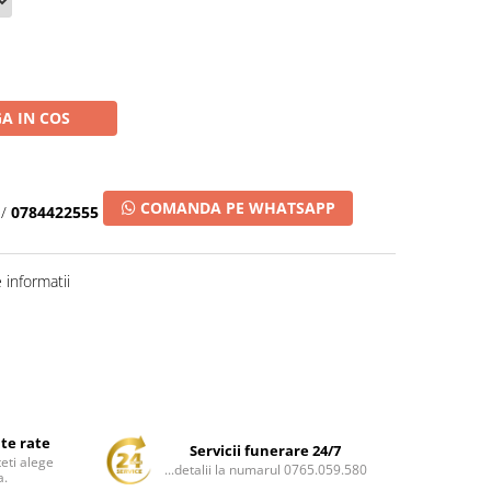
A IN COS
COMANDA PE WHATSAPP
/
0784422555
informatii
ate rate
Servicii funerare 24/7
teti alege
...detalii la numarul 0765.059.580
a.