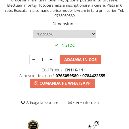
Cruce din marmura model 116, optional postamentul si vazele.
Efectuam montaj , fotoceramica si inscriptionare la cerere. Plata in 6
rate. Executam la comanda orice model. Livram in tara prin curier. Tel.
0765059580
Dimensiuni
:
IN STOC
ADAUGA IN COS
Cod Produs:
CN116-11
Ai nevoie de ajutor?
0765059580
/
0784422555
COMANDA PE WHATSAPP
Adauga la Favorite
Cere informatii