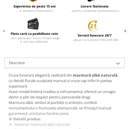
Experienta de peste 15 ani
Livrare Nationala
... in domeniul funerarelor!
...pentru comenzile dumneavoastra
Plata card cu posibilitate rate
Servicii funerare 24/7
...prin partenerii nostrii! Puteti alege
...detalii la numarul 0765.059.580
6 rate fara dobanda.
Descriere
Cruce funerară elegantă, realizată din
marmură albă naturală
,
cu detalii florale sculptate manual și cruce cap trifoi în partea
superioară.
Acest model îmbină tradiția și rafinamentul, oferind un omagiu
demn și plin de respect pentru persoanele dragi.
Marmura albă, simbol al purității și al liniștii, conferă
monumentului o frumusețe atemporală, iar finisajul manual
garantează unicitatea fiecărei piese.
💎
Detalii produs:
Material: marmură albă naturală