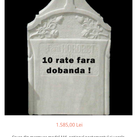
Placa memoriala
Placute ABS personalizate
Solutii intretinere granit si
marmura
1.585,00 Lei