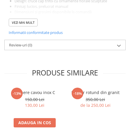
Design: cruce cap trifoi cu ornamente florale sculptate
Finisaj: lucios, prelucrat manual
Dimensiuni și grosimi disponibile la comandă
💳
Avantaje:
VEZI MAI MULT
Plată în 6 rate fără dobândă
Posibilitate de
inscripționare, fotoceramică și montaj
Informatii conformitate produs
profesional
Livrare rapidă
în București, Ilfov și în toată țara
📞
Review-uri
Comenzi și informații:
(0)
Telefon:
0765.059.580
Eva Funerare – Când contează cel mai mult, suntem aici.
PRODUSE SIMILARE
Manere cavou inox C
Felinar rotund din granit
-13%
-18%
150,00 Lei
350,00 Lei
130,00 Lei
de la 250,00 Lei
ADAUGA IN COS