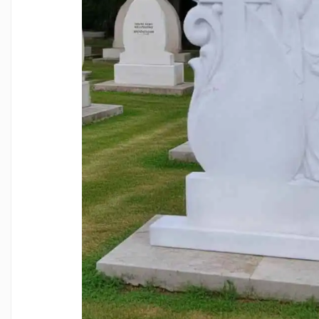
Manere cavou
Placa memoriala
Placute ABS personalizate
Solutii intretinere granit si
marmura
Monumente marmura
Monumente granit
Felinare funerare
Placi memoriale
Placi memoriale din ABS/Aluminiu
Placi memoriale din piatra
Fotoceramica
Accesorii bronz
Crucifixe din bronz