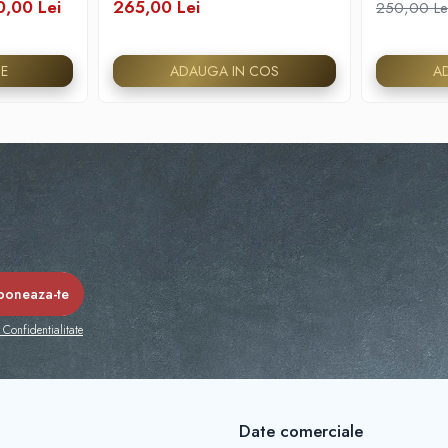
0,00 Lei
265,00 Lei
250,00 Le
TE
ADAUGA IN COS
A
 Confidentialitate
Date comerciale