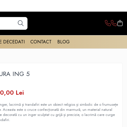
E DECEDATI
CONTACT
BLOG
URA ING 5
0,00 Lei
er, lacrimă și trandafiri este un obiect religios și simbolic de o frumusețe
ile. Aceasta este o cruce confecționată din marmură, un material natural
ste decorată cu un inger sculptat cu grijă și precizie, o lacrimă care curge
dafiri.