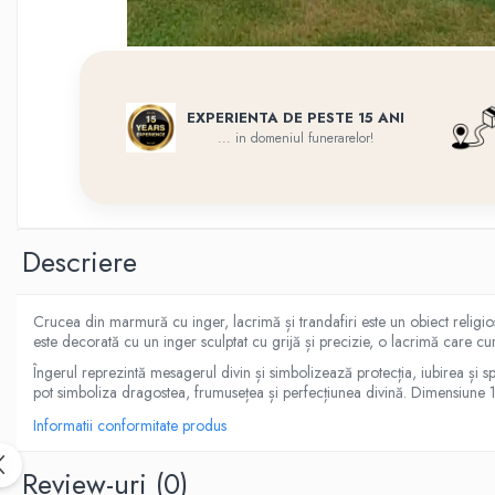
Flori din bronz
Rame poze din bronz
Inele cavou din bronz
Ingeri din bronz
EXPERIENTA DE PESTE 15 ANI
... in domeniul funerarelor!
Litere din bronz
Litere din bronz
Crucifixe din bronz
Litere din bronz
Descriere
Placa comemorativa QR
REDUCERI SI PROMOTII
Crucea din marmură cu inger, lacrimă și trandafiri este un obiect religios
este decorată cu un inger sculptat cu grijă și precizie, o lacrimă care cur
Îngerul reprezintă mesagerul divin și simbolizează protecția, iubirea și sp
pot simboliza dragostea, frumusețea și perfecțiunea divină. Dimensiun
Informatii conformitate produs
Review-uri
(0)