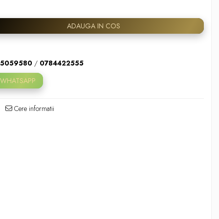
ADAUGA IN COS
5059580
/
0784422555
 WHATSAPP
Cere informatii