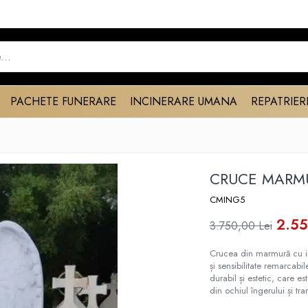
PACHETE FUNERARE
INCINERARE UMANA
REPATRIER
CRUCE MARM
CMING5
2.55
3.750,00 Lei
Crucea din marmură cu ing
și sensibilitate remarcab
durabil și estetic, care e
din ochiul îngerului și tran