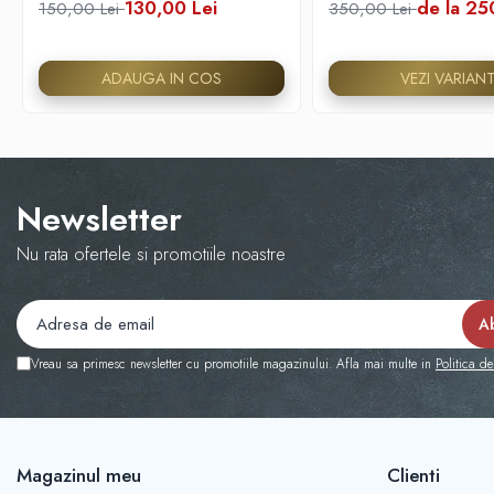
130,00 Lei
de la 25
150,00 Lei
350,00 Lei
ADAUGA IN COS
VEZI VARIAN
Newsletter
Nu rata ofertele si promotiile noastre
Vreau sa primesc newsletter cu promotiile magazinului. Afla mai multe in
Politica de
Magazinul meu
Clienti