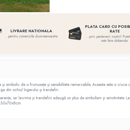
PLATA CARD CU POSIB
LIVRARE NATIONALA
RATE
...pentru comenzile dumneavoastra
...prin partenerii nostrii! Put
rate fara dobanda.
 și simbolic de o frumusețe și sensibilitate remarcabile. Aceasta este o cruce 
ge din ochiul îngerului și trandafiri.
eranța, iar lacrima și trandafirii adaugă un plus de simbolism și emotivitate. Lac
e 130x70x8cm.