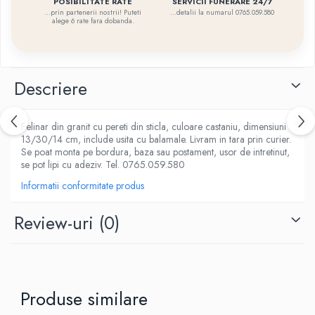
SERVICII FUNERARE 24/7
POSIBILITATE RATE
...detalii la numarul 0765.059.580
...prin partenerii nostrii! Puteti
alege 6 rate fara dobanda.
Descriere
Felinar din granit cu pereti din sticla, culoare castaniu, dimensiuni
13/30/14 cm, include usita cu balamale. Livram in tara prin curier.
Se poat monta pe bordura, baza sau postament, usor de intretinut,
se pot lipi cu adeziv. Tel. 0765.059.580
Informatii conformitate produs
Review-uri
(0)
Produse similare