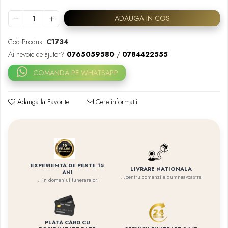
ADAUGA IN COS
Cod Produs:
C1734
Ai nevoie de ajutor?
0765059580
/
0784422555
COMANDA PE WHATSAPP
Adauga la Favorite
Cere informatii
EXPERIENTA DE PESTE 15
LIVRARE NATIONALA
ANI
...pentru comenzile dumneavoastra
... in domeniul funerarelor!
PLATA CARD CU