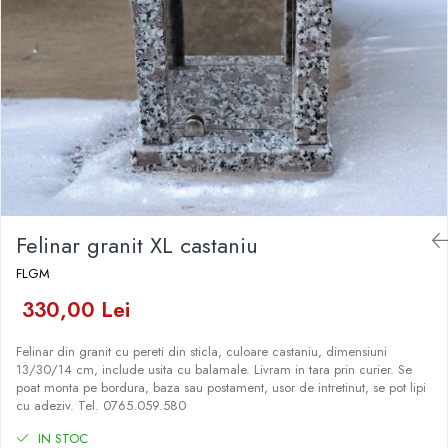
Placa memoriala
Placute ABS personalizate
Solutii intretinere granit si
marmura
Felinar granit XL castaniu
FLGM
330,00 Lei
Felinar din granit cu pereti din sticla, culoare castaniu, dimensiuni
13/30/14 cm, include usita cu balamale. Livram in tara prin curier. Se
poat monta pe bordura, baza sau postament, usor de intretinut, se pot lipi
cu adeziv. Tel. 0765.059.580
IN STOC