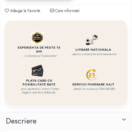
Adauga la Favorite
Cere informatii
EXPERIENTA DE PESTE 15
LIVRARE NATIONALA
ANI
...pentru comenzile dumneavoastra
... in domeniul funerarelor!
PLATA CARD CU
SERVICII FUNERARE 24/7
POSIBILITATE RATE
...detalii la numarul 0765.059.580
...prin partenerii nostrii! Puteti
alege 6 rate fara dobanda.
Descriere