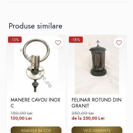
Calitate Premium la Preț Accesibil:
Ne străduim să
oferim produse de cea mai înaltă calitate la prețuri competitive,
astfel încât să puteți avea încredere că plăcuțele comemorative
din ABS sunt atât accesibile, cât și de încredere.
Produse similare
Indiferent dacă doriți să comemorați o persoană dragă sau să
marcați un moment special, plăcuțele noastre comemorative din
ABS sunt alegerea perfectă pentru a crea amintiri durabile și
-13%
-18%
emoționante. Contactați-ne astăzi pentru a începe procesul de
personalizare și pentru a adăuga o notă de distincție oricărui
eveniment sau spațiu special.
MANERE CAVOU INOX
FELINAR ROTUND DIN
C
GRANIT
150,00 Lei
350,00 Lei
130,00 Lei
de la 250,00 Lei
ADAUGA IN COS
VEZI VARIANTE