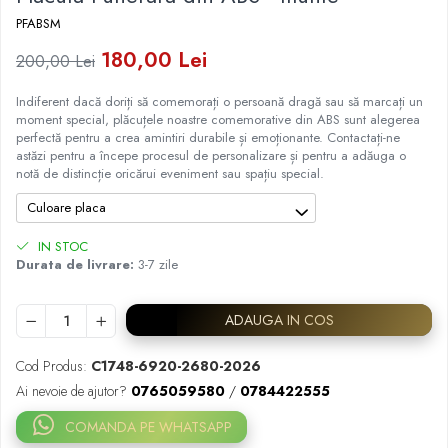
Placa memoriala
PFABSM
Placute ABS personalizate
180,00 Lei
200,00 Lei
Solutii intretinere granit si
Indiferent dacă doriți să comemorați o persoană dragă sau să marcați un
marmura
moment special, plăcuțele noastre comemorative din ABS sunt alegerea
perfectă pentru a crea amintiri durabile și emoționante. Contactați-ne
astăzi pentru a începe procesul de personalizare și pentru a adăuga o
notă de distincție oricărui eveniment sau spațiu special.
Culoare placa
IN STOC
Durata de livrare:
3-7 zile
ADAUGA IN COS
Cod Produs:
C1748-6920-2680-2026
Ai nevoie de ajutor?
0765059580
/
0784422555
COMANDA PE WHATSAPP