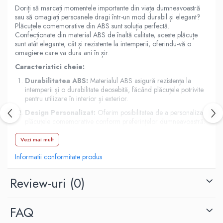
Doriți să marcați momentele importante din viața dumneavoastră
sau să omagiați persoanele dragi într-un mod durabil și elegant?
Plăcuțele comemorative din ABS sunt soluția perfectă.
Confecționate din material ABS de înaltă calitate, aceste plăcuțe
sunt atât elegante, cât și rezistente la intemperii, oferindu-vă o
omagiere care va dura ani în șir.
Caracteristici cheie:
Durabilitatea ABS:
Materialul ABS asigură rezistența la
intemperii și o durabilitate deosebită, făcând plăcuțele potrivite
pentru utilizare în interior și exterior.
Design Personalizat:
Oferim posibilitatea de a personaliza
plăcuțele comemorative conform preferințelor dumneavoastră.
Indiferent dacă doriți să adăugați un text emoționant, o imagine
sau o combinație a ambelor, putem crea o plăcuță unică pentru
Vezi mai mult
dumneavoastră.
Informatii conformitate produs
Versatilitatea Aplicațiilor:
Plăcuțele noastre sunt potrivite
pentru o gamă largă de aplicații, inclusiv comemorări funerare,
Review-uri
(0)
evenimente speciale, omagieri corporative și multe altele.
Montaj Ușor:
Cu opțiuni flexibile de montaj, inclusiv găuri pre-
forate sau adeziv puternic, plăcuțele noastre sunt ușor de
FAQ
instalat în orice locație dorită.