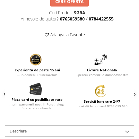
Rame poze din bronz
CERE OFERTA
Inele cavou din bronz
Cod Produs:
SGRA
Ai nevoie de ajutor?
0765059580
/
0784422555
Ingeri din bronz
Litere din bronz
Adauga la Favorite
Litere din bronz
Crucifixe din bronz
Litere din bronz
Placa comemorativa QR
Experienta de peste 15 ani
Livrare Nationala
REDUCERI SI PROMOTII
... in domeniul funerarelor!
...pentru comenzile dumneavoastra
Plata card cu posibilitate rate
Servicii funerare 24/7
...prin partenerii nostrii! Puteti alege
...detalii la numarul 0765.059.580
6 rate fara dobanda.
Descriere