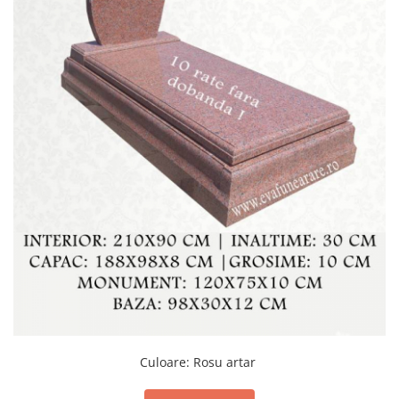
Manere cavou
Placa memoriala
Placute ABS personalizate
Solutii intretinere granit si
marmura
Monumente marmura
Monumente granit
Felinare funerare
Placi memoriale
Placi memoriale din ABS/Aluminiu
Placi memoriale din piatra
Fotoceramica
Accesorii bronz
Crucifixe din bronz
Culoare
:
Rosu artar
Flori din bronz