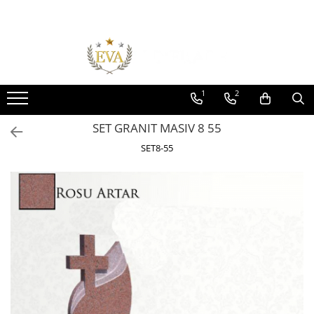
Toate Produsele
Monumente funerare
Cumperi acum platesti mai tarziu
1
2
Monumente marmura
SET GRANIT MASIV 8 55
Monumente granit
SET8-55
Cadre din granit
Capace granit
Vaze funerare
Cruce metalica
Cruci marmura
Cruci din granit
Felinare funerare
Rame bronz