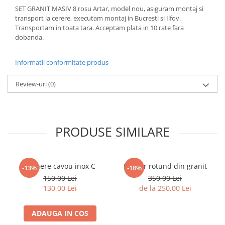
SET GRANIT MASIV 8 rosu Artar, model nou, asiguram montaj si
transport la cerere, executam montaj in Bucresti si Ilfov.
Transportam in toata tara. Acceptam plata in 10 rate fara
dobanda.
Informatii conformitate produs
Review-uri
(0)
PRODUSE SIMILARE
Manere cavou inox C
Felinar rotund din granit
-13%
-18%
150,00 Lei
350,00 Lei
130,00 Lei
de la 250,00 Lei
ADAUGA IN COS