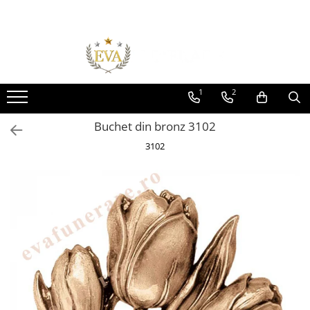
Toate Produsele
Monumente funerare
Cumperi acum platesti mai tarziu
1
2
Monumente marmura
Buchet din bronz 3102
Monumente granit
3102
Cadre din granit
Capace granit
Vaze funerare
Cruce metalica
Cruci marmura
Cruci din granit
Felinare funerare
Rame bronz