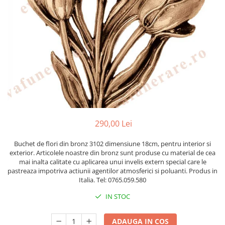
Manere cavou
Placa memoriala
Placute ABS personalizate
Solutii intretinere granit si
marmura
Monumente marmura
Monumente granit
Felinare funerare
290,00 Lei
Placi memoriale
Placi memoriale din ABS/Aluminiu
Buchet de flori din bronz 3102 dimensiune 18cm, pentru interior si
exterior. Articolele noastre din bronz sunt produse cu material de cea
Placi memoriale din piatra
mai inalta calitate cu aplicarea unui invelis extern special care le
Fotoceramica
pastreaza impotriva actiunii agentilor atmosferici si poluanti. Produs in
Italia. Tel: 0765.059.580
Accesorii bronz
Crucifixe din bronz
IN STOC
Flori din bronz
ADAUGA IN COS