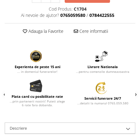
Rame poze din bronz
Cod Produs:
C1704
Inele cavou din bronz
Ai nevoie de ajutor?
0765059580
/
0784422555
Ingeri din bronz
Litere din bronz
Adauga la Favorite
Cere informatii
Litere din bronz
Crucifixe din bronz
Litere din bronz
Placa comemorativa QR
Experienta de peste 15 ani
Livrare Nationala
... in domeniul funerarelor!
...pentru comenzile dumneavoastra
REDUCERI SI PROMOTII
Plata card cu posibilitate rate
Servicii funerare 24/7
...prin partenerii nostrii! Puteti alege
...detalii la numarul 0765.059.580
6 rate fara dobanda.
Descriere