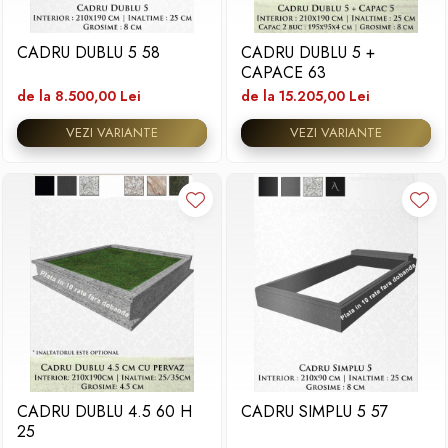
Placa memoriala
CADRU DUBLU 5 58
CADRU DUBLU 5 +
Placute ABS personalizate
CAPACE 63
Solutii intretinere granit si
de la 8.500,00 Lei
de la 15.205,00 Lei
marmura
VEZI VARIANTE
VEZI VARIANTE
CADRU DUBLU 4.5 60 H
CADRU SIMPLU 5 57
25