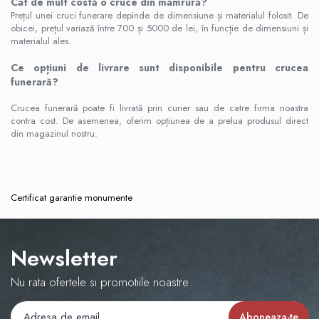
Cât de mult costă o cruce din mamrura?
Prețul unei cruci funerare depinde de dimensiune și materialul folosit. De
obicei, prețul variază între 700 și 5000 de lei, în funcție de dimensiuni și
materialul ales.
Ce opțiuni de livrare sunt disponibile pentru crucea
funerară?
Crucea funerară poate fi livrată prin curier sau de catre firma noastra
contra cost. De asemenea, oferim opțiunea de a prelua produsul direct
din magazinul nostru.
Certificat garantie monumente
Newsletter
Nu rata ofertele si promotiile noastre