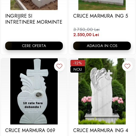
Placa memoriala
INGRIJIRE SI
CRUCE MARMURA ING 5
Placute ABS personalizate
INTRETINERE MORMINTE
Solutii intretinere granit si
3.750,00 Lei
marmura
2.550,00 Lei
CERE OFERTA
ADAUGA IN COS
-12%
NOU
CRUCE MARMURA 069
CRUCE MARMURA ING 4