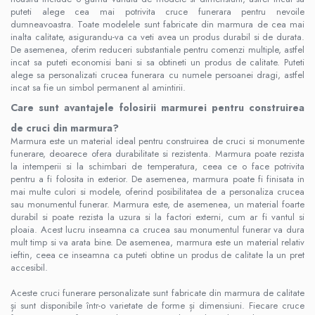
puteti alege cea mai potrivita cruce funerara pentru nevoile
dumneavoastra. Toate modelele sunt fabricate din marmura de cea mai
inalta calitate, asigurandu-va ca veti avea un produs durabil si de durata.
De asemenea, oferim reduceri substantiale pentru comenzi multiple, astfel
incat sa puteti economisi bani si sa obtineti un produs de calitate. Puteti
alege sa personalizati crucea funerara cu numele persoanei dragi, astfel
incat sa fie un simbol permanent al amintirii.
Care sunt avantajele folosirii marmurei pentru construirea
de cruci din marmura?
Marmura este un material ideal pentru construirea de cruci si monumente
funerare, deoarece ofera durabilitate si rezistenta. Marmura poate rezista
la intemperii si la schimbari de temperatura, ceea ce o face potrivita
pentru a fi folosita in exterior. De asemenea, marmura poate fi finisata in
mai multe culori si modele, oferind posibilitatea de a personaliza crucea
sau monumentul funerar. Marmura este, de asemenea, un material foarte
durabil si poate rezista la uzura si la factori externi, cum ar fi vantul si
ploaia. Acest lucru inseamna ca crucea sau monumentul funerar va dura
mult timp si va arata bine. De asemenea, marmura este un material relativ
ieftin, ceea ce inseamna ca puteti obtine un produs de calitate la un pret
accesibil.
Aceste cruci funerare personalizate sunt fabricate din marmura de calitate
și sunt disponibile într-o varietate de forme și dimensiuni. Fiecare cruce