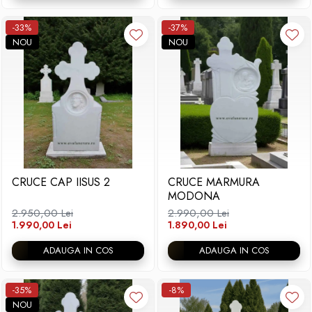
-33%
-37%
NOU
NOU
CRUCE CAP IISUS 2
CRUCE MARMURA
MODONA
2.950,00 Lei
2.990,00 Lei
1.990,00 Lei
1.890,00 Lei
ADAUGA IN COS
ADAUGA IN COS
-35%
-8%
NOU