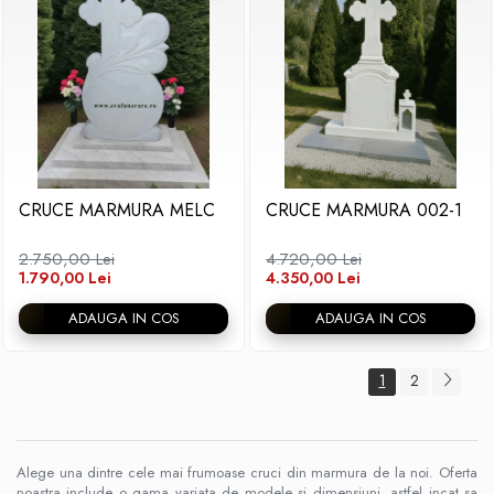
CRUCE MARMURA MELC
CRUCE MARMURA 002-1
2.750,00 Lei
4.720,00 Lei
1.790,00 Lei
4.350,00 Lei
ADAUGA IN COS
ADAUGA IN COS
1
2
Alege una dintre cele mai frumoase cruci din marmura de la noi. Oferta
noastra include o gama variata de modele si dimensiuni, astfel incat sa