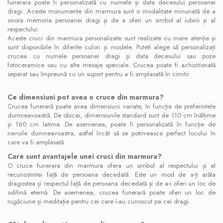
funerara poate fi personalizată cu numele și data decesului persoanei
dragi. Aceste monumente din marmura sunt o modalitate minunată de a
onora memoria persoanei dragi și de a oferi un simbol al iubirii și al
respectului.
Aceste cruci din marmura personalizate sunt realizate cu mare atenție și
sunt disponibile în diferite culori și modele. Puteti alege să personalizați
crucea cu numele persoanei dragi și data decesului sau poze
fotoceramice sau cu alte mesaje speciale. Crucea poate fi achizitionată
separat sau împreună cu un suport pentru a fi amplasată în cimitir.
Ce dimensiuni pot avea o cruce din marmura?
Crucea funerară poate avea dimensiuni variate, în funcție de preferintele
dumneavoastră. De obicei, dimensiunile standard sunt de 110 cm înălțime
și 160 cm latime. De asemenea, poate fi personalizată în funcție de
nevoile dumneavoastra, astfel încât să se potriveasca perfect locului în
care va fi amplasată.
Care sunt avantajele unei cruci din marmura?
O cruce funerara din marmura ofera un simbol al respectului și al
recunostintei față de persoana decedată. Este un mod de a-ți arăta
dragostea și respectul față de persoana decedată și de a-i oferi un loc de
odihnă eternă. De asemenea, crucea funerară poate oferi un loc de
rugăciune și meditație pentru cei care i-au cunoscut pe cei dragi.