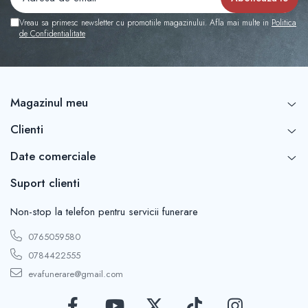
Vreau sa primesc newsletter cu promotiile magazinului. Afla mai multe in
Politica
de Confidentialitate
Magazinul meu
Clienti
Date comerciale
Suport clienti
Non-stop la telefon pentru servicii funerare
0765059580
0784422555
evafunerare@gmail.com