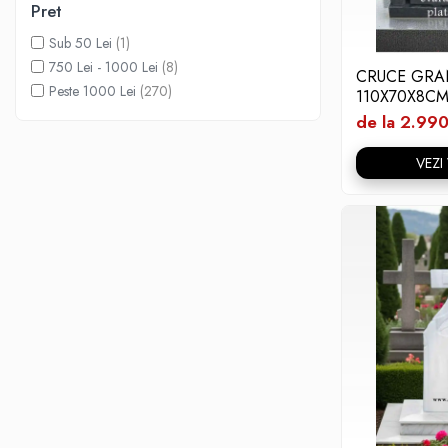
Flori din bronz
Pret
Rame poze din bronz
Sub 50 Lei
(1)
750 Lei - 1000 Lei
(8)
Inele cavou din bronz
CRUCE GRAN
Peste 1000 Lei
(270)
110X70X8C
Ingeri din bronz
de la 2.990
Litere din bronz
Litere din bronz
VEZI
Crucifixe din bronz
Litere din bronz
Placa comemorativa QR
REDUCERI SI PROMOTII