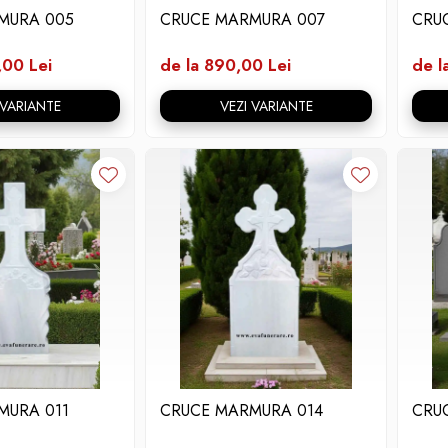
MURA 005
CRUCE MARMURA 007
CRU
,00 Lei
de la 890,00 Lei
de l
 VARIANTE
VEZI VARIANTE
MURA 011
CRUCE MARMURA 014
CRU