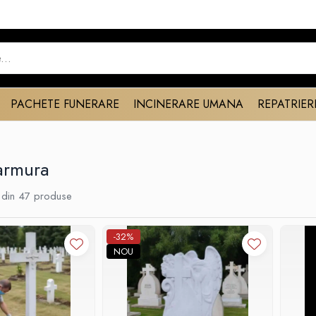
PACHETE FUNERARE
INCINERARE UMANA
REPATRIER
armura
din
47
produse
-32%
NOU