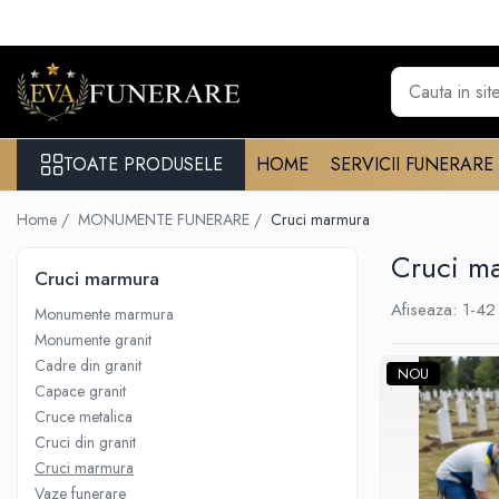
Toate Produsele
Monumente funerare
Cumperi acum platesti mai tarziu
TOATE PRODUSELE
HOME
SERVICII FUNERARE
Monumente marmura
Home /
MONUMENTE FUNERARE /
Cruci marmura
Monumente granit
Cadre din granit
Cruci m
Cruci marmura
Capace granit
Afiseaza:
1-
42
Monumente marmura
Vaze funerare
Monumente granit
Cruce metalica
Cadre din granit
NOU
Capace granit
Cruci marmura
Cruce metalica
Cruci din granit
Cruci din granit
Felinare funerare
Cruci marmura
Vaze funerare
Rame bronz