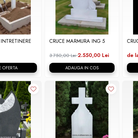
I INTRETINERE
CRUCE MARMURA ING 5
CRU
2.550,00 Lei
de l
3.750,00 Lei
E OFERTA
ADAUGA IN COS