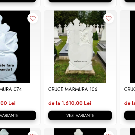
MURA 074
CRUCE MARMURA 106
CRU
,00 Lei
de la 1.610,00 Lei
de l
 VARIANTE
VEZI VARIANTE