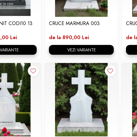
IT CODI10 13
CRUCE MARMURA 003
CRU
M
,00 Lei
de la 890,00 Lei
de l
 VARIANTE
VEZI VARIANTE