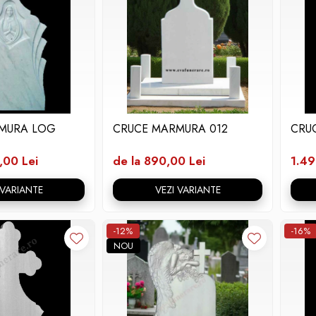
MURA LOG
CRUCE MARMURA 012
CRU
,00 Lei
de la 890,00 Lei
1.49
 VARIANTE
VEZI VARIANTE
-12%
-16%
NOU