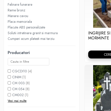
Felinare funerare
Manere cavou
Rame bronz
Placa memoriala
Manere cavou
Placa memoriala
Placute ABS personalizate
Placute ABS personalizate
Solutii intretinere granit si
INGRIJIRE S
Solutii intretinere granit si marmura
marmura
MORMINTE
Cumperi acum platesti mai tarziu
Monumente marmura
Monumente granit
Producatori
CER
Felinare funerare
Placi memoriale
CGCDI10
(4)
Placi memoriale din ABS/Aluminiu
CINIM
(1)
Placi memoriale din piatra
CM 003
(8)
CM 054
(8)
Fotoceramica
CM002
(1)
Accesorii bronz
Vezi mai multe
Crucifixe din bronz