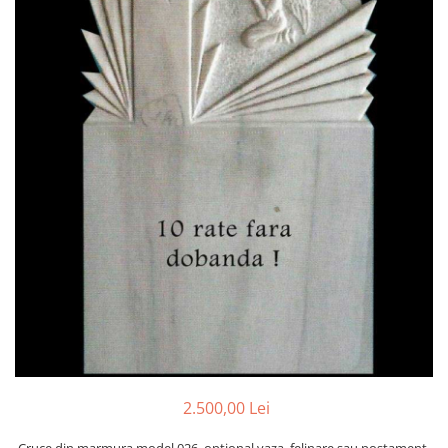
Placa memoriala
Placute ABS personalizate
Solutii intretinere granit si
marmura
2.500,00 Lei