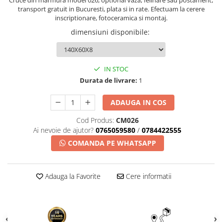
Cruce din marmura model 026, optional vaza, felinare sau postament,
transport gratuit in Bucuresti, plata si in rate. Efectuam la cerere
inscriptionare, fotoceramica si montaj.
dimensiuni disponibile
:
IN STOC
Durata de livrare:
1
ADAUGA IN COS
Cod Produs:
CM026
Ai nevoie de ajutor?
0765059580
/
0784422555
COMANDA PE WHATSAPP
Adauga la Favorite
Cere informatii