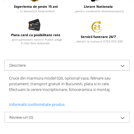
Experienta de peste 15 ani
Livrare Nationala
... in domeniul funerarelor!
...pentru comenzile dumneavoastra
Plata card cu posibilitate rate
Servicii funerare 24/7
...prin partenerii nostrii! Puteti alege
...detalii la numarul 0765.059.580
6 rate fara dobanda.
Descriere
Cruce din marmura model 026, optional vaza, felinare sau
postament, transport gratuit in Bucuresti, plata si in rate.
Efectuam la cerere inscriptionare, fotoceramica si montaj.
Informatii conformitate produs
Review-uri
(0)