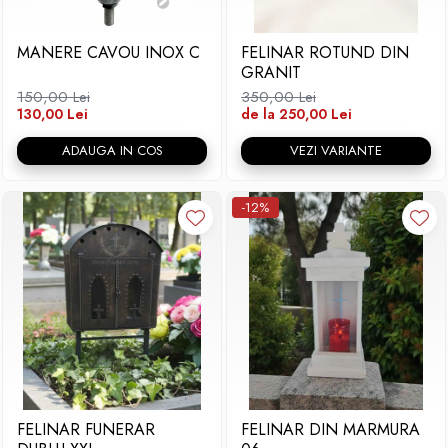
Placa memoriala
MANERE CAVOU INOX C
FELINAR ROTUND DIN
Placute ABS personalizate
GRANIT
Solutii intretinere granit si
150,00 Lei
350,00 Lei
marmura
130,00 Lei
de la 250,00 Lei
ADAUGA IN COS
VEZI VARIANTE
-12%
FELINAR FUNERAR
FELINAR DIN MARMURA