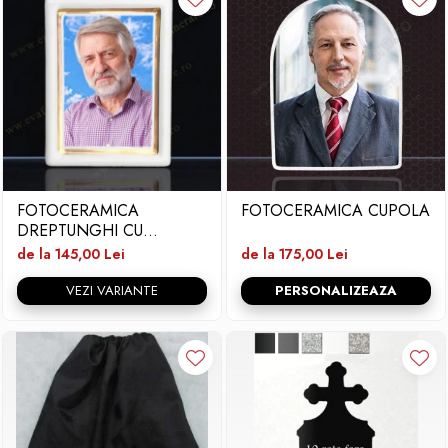
FOTOCERAMICA
FOTOCERAMICA CUPOLA
DREPTUNGHI CU
BORDURA SI FIR
de la 145,00 Lei
de la 175,00 Lei
VEZI VARIANTE
PERSONALIZEAZA