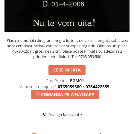
Placa memoriala
Placute ABS personalizate
Solutii intretinere granit si
marmura
Placa memoriala din granit negru lucios , cruce cu crenguta sablata si
poza ceramica. Scrisul este sablat si vopsit argintiu. Dimensiuni placa
40x30x2cm , grosimea 2 cm, placa poate fi fixata cu adeziv sau
prindere prin dibluri. Tel. 0765.059.580
CERE OFERTA
Cod Produs:
PGM01
Ai nevoie de ajutor?
0765059580
/
0784422555
COMANDA PE WHATSAPP
Adauga la Favorite