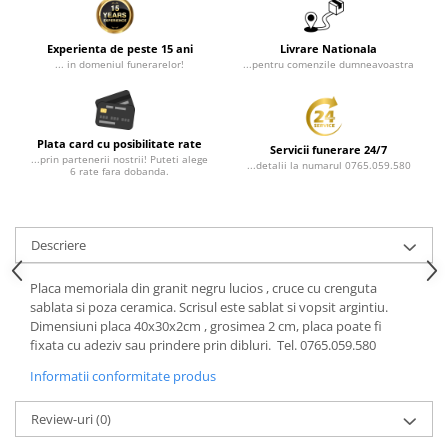
Experienta de peste 15 ani
Livrare Nationala
... in domeniul funerarelor!
...pentru comenzile dumneavoastra
Plata card cu posibilitate rate
Servicii funerare 24/7
...prin partenerii nostrii! Puteti alege
...detalii la numarul 0765.059.580
6 rate fara dobanda.
Descriere
Placa memoriala din granit negru lucios , cruce cu crenguta
sablata si poza ceramica. Scrisul este sablat si vopsit argintiu.
Dimensiuni placa 40x30x2cm , grosimea 2 cm, placa poate fi
fixata cu adeziv sau prindere prin dibluri. Tel. 0765.059.580
Informatii conformitate produs
Review-uri
(0)