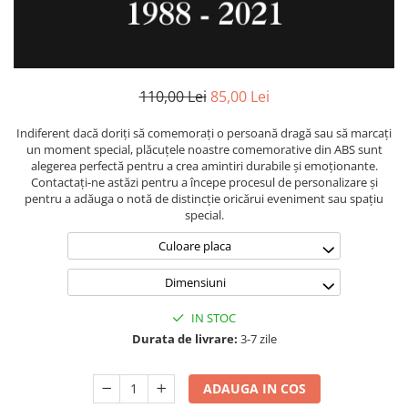
Placa memoriala
Placute ABS personalizate
Solutii intretinere granit si
marmura
110,00 Lei
85,00 Lei
Indiferent dacă doriți să comemorați o persoană dragă sau să marcați
un moment special, plăcuțele noastre comemorative din ABS sunt
alegerea perfectă pentru a crea amintiri durabile și emoționante.
Contactați-ne astăzi pentru a începe procesul de personalizare și
pentru a adăuga o notă de distincție oricărui eveniment sau spațiu
special.
Culoare placa
Dimensiuni
IN STOC
Durata de livrare:
3-7 zile
ADAUGA IN COS