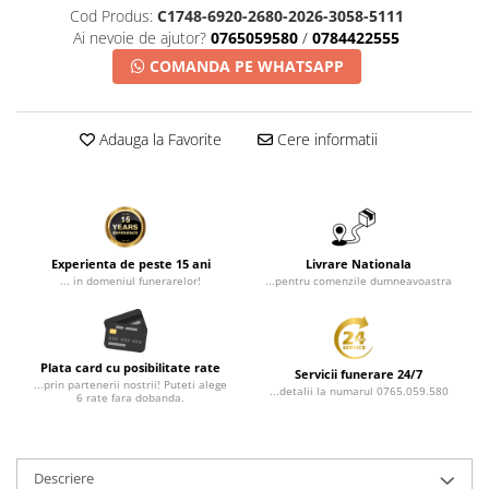
Cod Produs:
C1748-6920-2680-2026-3058-5111
Ai nevoie de ajutor?
0765059580
/
0784422555
COMANDA PE WHATSAPP
Adauga la Favorite
Cere informatii
Experienta de peste 15 ani
Livrare Nationala
... in domeniul funerarelor!
...pentru comenzile dumneavoastra
Plata card cu posibilitate rate
Servicii funerare 24/7
...prin partenerii nostrii! Puteti alege
...detalii la numarul 0765.059.580
6 rate fara dobanda.
Descriere