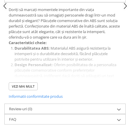
Doriți să marcați momentele importante din viața
dumneavoastră sau să omagiați persoanele dragi într-un mod
durabil și elegant? Plăcuțele comemorative din ABS sunt soluția
perfectă. Confecționate din material ABS de înaltă calitate, aceste
plăcuțe sunt atât elegante, cât și rezistente la intemperii,
oferindu-vă o omagiere care va dura ani în șir.
Caracteristici cheie:
Durabilitatea ABS:
Materialul ABS asigură rezistența la
intemperii și o durabilitate deosebită, făcând plăcuțele
potrivite pentru utilizare în interior și exterior.
Design Personalizat:
Oferim posibilitatea de a personaliza
plăcuțele comemorative conform preferințelor
dumneavoastră. Indiferent dacă doriți să adăugați un text
emoționant, o imagine sau o combinație a ambelor, putem
VEZI MAI MULT
crea o plăcuță unică pentru dumneavoastră.
Versatilitatea Aplicațiilor:
Plăcuțele noastre sunt potrivite
Informatii conformitate produs
pentru o gamă largă de aplicații, inclusiv comemorări
funerare, evenimente speciale, omagieri corporative și multe
Review-uri
altele.
(0)
Montaj Ușor:
Cu opțiuni flexibile de montaj, inclusiv găuri
FAQ
pre-forate sau adeziv puternic, plăcuțele noastre sunt ușor de
instalat în orice locație dorită.