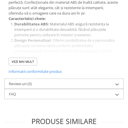
perfectă. Confecționate din material ABS de înaltă calitate, aceste
plăcuțe sunt atât elegante, cât și rezistente la intemperii,
oferindu-vă o omagiere care va dura ani în șir.
Caracteristici cheie:
Durabilitatea ABS:
Materialul ABS asigură rezistența la
intemperii și o durabilitate deosebită, făcând plăcuțele
potrivite pentru utilizare în interior și exterior.
Design Personalizat:
Oferim posibilitatea de a personaliza
plăcuțele comemorative conform preferințelor
dumneavoastră. Indiferent dacă doriți să adăugați un text
emoționant, o imagine sau o combinație a ambelor, putem
VEZI MAI MULT
crea o plăcuță unică pentru dumneavoastră.
Versatilitatea Aplicațiilor:
Plăcuțele noastre sunt potrivite
Informatii conformitate produs
pentru o gamă largă de aplicații, inclusiv comemorări
funerare, evenimente speciale, omagieri corporative și multe
Review-uri
altele.
(0)
Montaj Ușor:
Cu opțiuni flexibile de montaj, inclusiv găuri
FAQ
pre-forate sau adeziv puternic, plăcuțele noastre sunt ușor de
instalat în orice locație dorită.
Calitate Premium la Preț Accesibil:
Ne străduim să oferim
produse de cea mai înaltă calitate la prețuri competitive, astfel
încât să puteți avea încredere că plăcuțele comemorative din
PRODUSE SIMILARE
ABS sunt atât accesibile, cât și de încredere.
Indiferent dacă doriți să comemorați o persoană dragă sau să