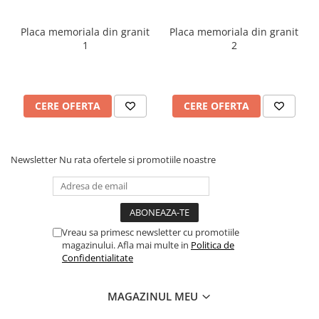
marcați un moment special, plăcuțele noastre comemorative din
ABS sunt alegerea perfectă pentru a crea amintiri durabile și
Placa memoriala din granit
Placa memoriala din granit
emoționante. Contactați-ne astăzi pentru a începe procesul de
1
2
personalizare și pentru a adăuga o notă de distincție oricărui
eveniment sau spațiu special.
CERE OFERTA
CERE OFERTA
Newsletter
Nu rata ofertele si promotiile noastre
Vreau sa primesc newsletter cu promotiile
magazinului. Afla mai multe in
Politica de
Confidentialitate
MAGAZINUL MEU