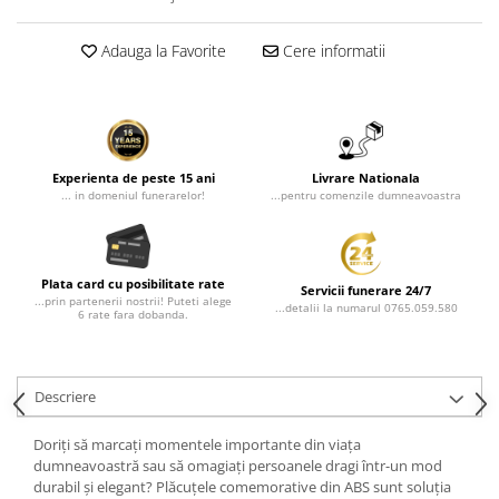
Rame poze din bronz
Inele cavou din bronz
Adauga la Favorite
Cere informatii
Ingeri din bronz
Litere din bronz
Litere din bronz
Crucifixe din bronz
Experienta de peste 15 ani
Livrare Nationala
... in domeniul funerarelor!
...pentru comenzile dumneavoastra
Litere din bronz
Placa comemorativa QR
REDUCERI SI PROMOTII
Plata card cu posibilitate rate
Servicii funerare 24/7
...prin partenerii nostrii! Puteti alege
...detalii la numarul 0765.059.580
6 rate fara dobanda.
Descriere
Doriți să marcați momentele importante din viața
dumneavoastră sau să omagiați persoanele dragi într-un mod
durabil și elegant? Plăcuțele comemorative din ABS sunt soluția