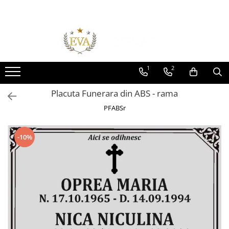
Toate Produsele
Monumente funerare
Cumperi acum platesti mai tarziu
1
2
Monumente marmura
Placuta Funerara din ABS - rama
Monumente granit
PFABSr
Cadre din granit
Capace granit
-10%
Vaze funerare
Cruce metalica
Cruci marmura
Cruci din granit
Felinare funerare
Rame bronz