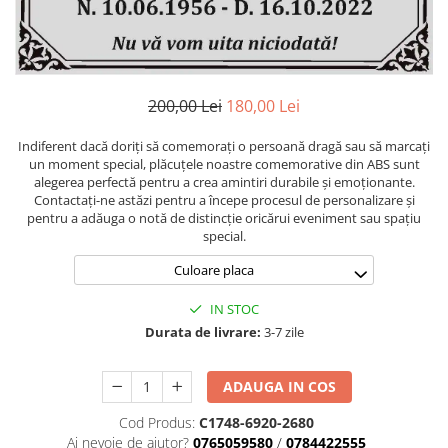
Manere cavou
Placa memoriala
Placute ABS personalizate
200,00 Lei
180,00 Lei
Solutii intretinere granit si
marmura
Indiferent dacă doriți să comemorați o persoană dragă sau să marcați
un moment special, plăcuțele noastre comemorative din ABS sunt
Monumente marmura
alegerea perfectă pentru a crea amintiri durabile și emoționante.
Monumente granit
Contactați-ne astăzi pentru a începe procesul de personalizare și
pentru a adăuga o notă de distincție oricărui eveniment sau spațiu
Felinare funerare
special.
Placi memoriale
Culoare placa
Placi memoriale din ABS/Aluminiu
Placi memoriale din piatra
IN STOC
Durata de livrare:
3-7 zile
Fotoceramica
Accesorii bronz
ADAUGA IN COS
Crucifixe din bronz
Flori din bronz
Cod Produs:
C1748-6920-2680
Ai nevoie de ajutor?
0765059580
/
0784422555