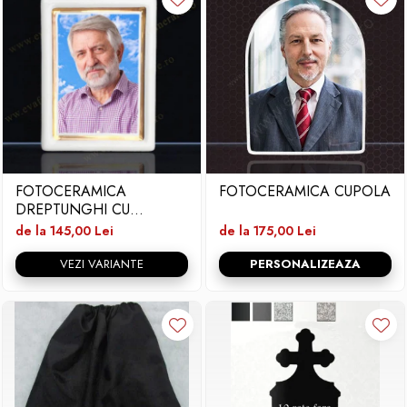
FOTOCERAMICA
FOTOCERAMICA CUPOLA
DREPTUNGHI CU
BORDURA SI FIR
de la 145,00 Lei
de la 175,00 Lei
VEZI VARIANTE
PERSONALIZEAZA