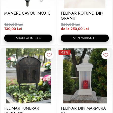
Placa memoriala
MANERE CAVOU INOX C
FELINAR ROTUND DIN
Placute ABS personalizate
GRANIT
Solutii intretinere granit si
150,00 Lei
350,00 Lei
marmura
130,00 Lei
de la 250,00 Lei
ADAUGA IN COS
VEZI VARIANTE
-12%
FELINAR FUNERAR
FELINAR DIN MARMURA