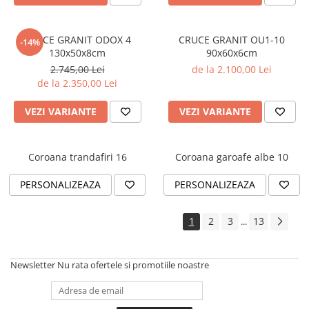
CRUCE GRANIT ODOX 4
CRUCE GRANIT OU1-10
-14%
130x50x8cm
90x60x6cm
2.745,00 Lei
de la 2.100,00 Lei
de la 2.350,00 Lei
VEZI VARIANTE
VEZI VARIANTE
Coroana trandafiri 16
Coroana garoafe albe 10
PERSONALIZEAZA
PERSONALIZEAZA
1
2
3
13
...
Newsletter
Nu rata ofertele si promotiile noastre