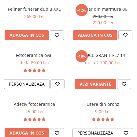
Placa memoriala
Felinar funerar dublu XXL
Felinar din marmura 06
-12%
Placute ABS personalizate
265,00 Lei
250,00 Lei
220,00 Lei
Solutii intretinere granit si
marmura
ADAUGA IN COS
ADAUGA IN COS
Fotoceramica oval
CRUCE GRANIT FL7 14
-19%
de la 80,00 Lei
de la 2.790,00 Lei
PERSONALIZEAZA
VEZI VARIANTE
Adeziv fotoceramica
Litere din bronz
25,00 Lei
9,00 Lei
ADAUGA IN COS
PERSONALIZEAZA