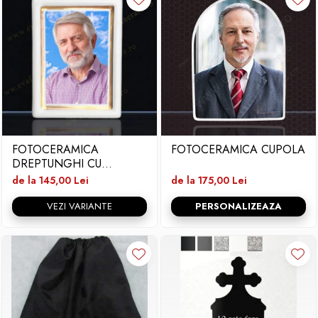
FOTOCERAMICA
FOTOCERAMICA CUPOLA
DREPTUNGHI CU
BORDURA SI FIR
de la 145,00 Lei
de la 175,00 Lei
VEZI VARIANTE
PERSONALIZEAZA