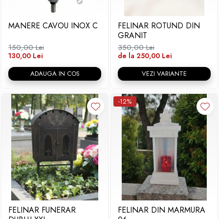
Placa memoriala
MANERE CAVOU INOX C
FELINAR ROTUND DIN
Placute ABS personalizate
GRANIT
Solutii intretinere granit si
150,00 Lei
350,00 Lei
marmura
130,00 Lei
de la 250,00 Lei
ADAUGA IN COS
VEZI VARIANTE
-12%
FELINAR FUNERAR
FELINAR DIN MARMURA