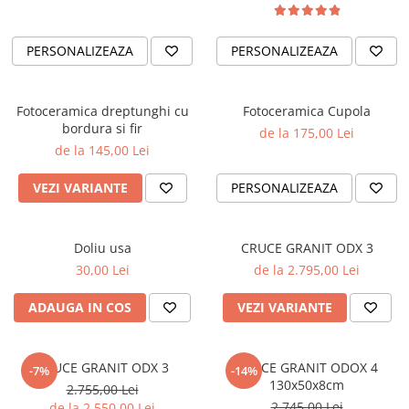
PERSONALIZEAZA
PERSONALIZEAZA
Fotoceramica dreptunghi cu
Fotoceramica Cupola
bordura si fir
de la 175,00 Lei
de la 145,00 Lei
VEZI VARIANTE
PERSONALIZEAZA
Doliu usa
CRUCE GRANIT ODX 3
30,00 Lei
de la 2.795,00 Lei
ADAUGA IN COS
VEZI VARIANTE
CRUCE GRANIT ODX 3
CRUCE GRANIT ODOX 4
-7%
-14%
130x50x8cm
2.755,00 Lei
2.745,00 Lei
de la 2.550,00 Lei