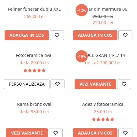
Placa memoriala
Felinar funerar dublu XXL
Felinar din marmura 06
-12%
Placute ABS personalizate
265,00 Lei
250,00 Lei
220,00 Lei
Solutii intretinere granit si
marmura
ADAUGA IN COS
ADAUGA IN COS
Fotoceramica oval
CRUCE GRANIT FL7 14
-19%
de la 80,00 Lei
de la 2.790,00 Lei
PERSONALIZEAZA
VEZI VARIANTE
Rama bronz oval
Adeziv fotoceramica
de la 95,00 Lei
25,00 Lei
VEZI VARIANTE
ADAUGA IN COS