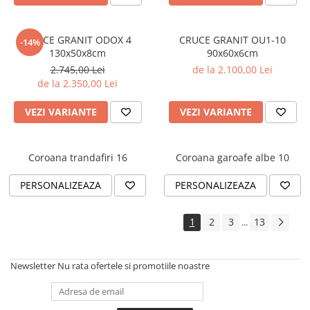
CRUCE GRANIT ODOX 4
CRUCE GRANIT OU1-10
-14%
130x50x8cm
90x60x6cm
2.745,00 Lei
de la 2.100,00 Lei
de la 2.350,00 Lei
VEZI VARIANTE
VEZI VARIANTE
Coroana trandafiri 16
Coroana garoafe albe 10
PERSONALIZEAZA
PERSONALIZEAZA
1
2
3
13
...
Newsletter
Nu rata ofertele si promotiile noastre