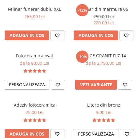
Placa memoriala
Felinar funerar dublu XXL
Felinar din marmura 06
-12%
Placute ABS personalizate
265,00 Lei
250,00 Lei
220,00 Lei
Solutii intretinere granit si
marmura
ADAUGA IN COS
ADAUGA IN COS
Fotoceramica oval
CRUCE GRANIT FL7 14
-19%
de la 80,00 Lei
de la 2.790,00 Lei
PERSONALIZEAZA
VEZI VARIANTE
Adeziv fotoceramica
Litere din bronz
25,00 Lei
9,00 Lei
ADAUGA IN COS
PERSONALIZEAZA