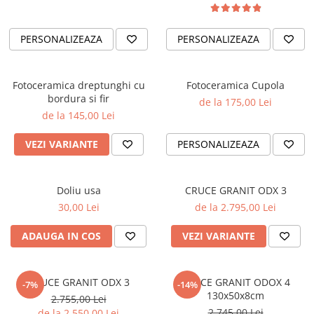
PERSONALIZEAZA
PERSONALIZEAZA
Fotoceramica dreptunghi cu
Fotoceramica Cupola
bordura si fir
de la 175,00 Lei
de la 145,00 Lei
VEZI VARIANTE
PERSONALIZEAZA
Doliu usa
CRUCE GRANIT ODX 3
30,00 Lei
de la 2.795,00 Lei
ADAUGA IN COS
VEZI VARIANTE
CRUCE GRANIT ODX 3
CRUCE GRANIT ODOX 4
-7%
-14%
130x50x8cm
2.755,00 Lei
2.745,00 Lei
de la 2.550,00 Lei