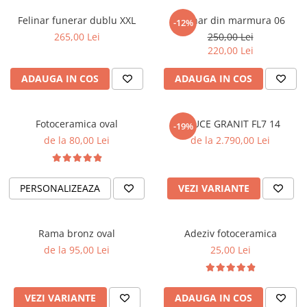
Placa memoriala
Felinar funerar dublu XXL
Felinar din marmura 06
-12%
Placute ABS personalizate
265,00 Lei
250,00 Lei
220,00 Lei
Solutii intretinere granit si
marmura
ADAUGA IN COS
ADAUGA IN COS
Fotoceramica oval
CRUCE GRANIT FL7 14
-19%
de la 80,00 Lei
de la 2.790,00 Lei
PERSONALIZEAZA
VEZI VARIANTE
Rama bronz oval
Adeziv fotoceramica
de la 95,00 Lei
25,00 Lei
VEZI VARIANTE
ADAUGA IN COS