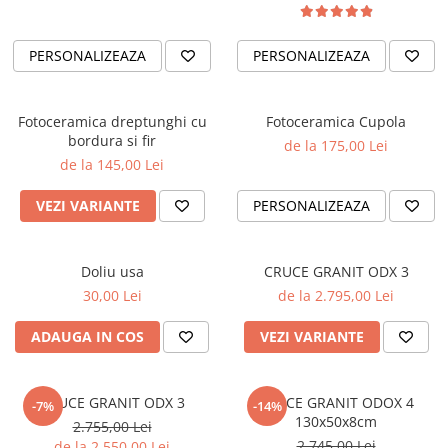
PERSONALIZEAZA
PERSONALIZEAZA
Fotoceramica dreptunghi cu
Fotoceramica Cupola
bordura si fir
de la 175,00 Lei
de la 145,00 Lei
VEZI VARIANTE
PERSONALIZEAZA
Doliu usa
CRUCE GRANIT ODX 3
30,00 Lei
de la 2.795,00 Lei
ADAUGA IN COS
VEZI VARIANTE
CRUCE GRANIT ODX 3
CRUCE GRANIT ODOX 4
-7%
-14%
130x50x8cm
2.755,00 Lei
2.745,00 Lei
de la 2.550,00 Lei