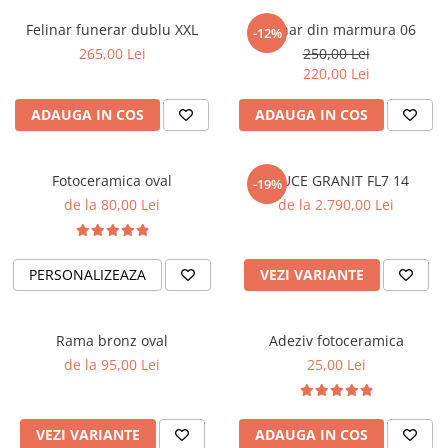
Placa memoriala
Felinar funerar dublu XXL
Felinar din marmura 06
-12%
Placute ABS personalizate
265,00 Lei
250,00 Lei
220,00 Lei
Solutii intretinere granit si
marmura
ADAUGA IN COS
ADAUGA IN COS
Fotoceramica oval
CRUCE GRANIT FL7 14
-19%
de la 80,00 Lei
de la 2.790,00 Lei
PERSONALIZEAZA
VEZI VARIANTE
Rama bronz oval
Adeziv fotoceramica
de la 95,00 Lei
25,00 Lei
VEZI VARIANTE
ADAUGA IN COS