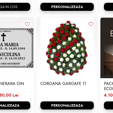
GA IN COS
PERSONALIZEAZA
UNERARA DIN
COROANA GAROAFE 11
PAC
ECO
80,00 Lei
4.10
NALIZEAZA
PERSONALIZEAZA