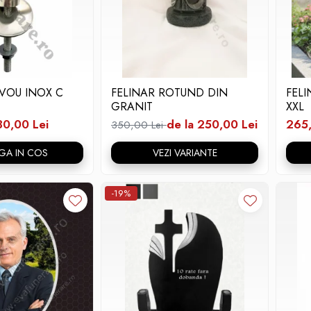
VOU INOX C
FELINAR ROTUND DIN
FEL
GRANIT
XXL
30,00 Lei
de la 250,00 Lei
265,
350,00 Lei
GA IN COS
VEZI VARIANTE
-19%