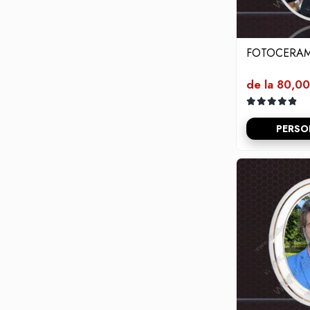
Flori din bronz
Rame poze din bronz
Inele cavou din bronz
FOTOCERAM
Ingeri din bronz
de la 80,00
Litere din bronz
Litere din bronz
PERSO
Crucifixe din bronz
Litere din bronz
Placa comemorativa QR
REDUCERI SI PROMOTII