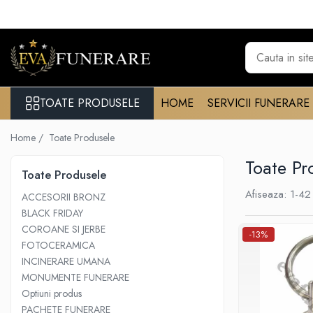
Toate Produsele
Monumente funerare
Cumperi acum platesti mai tarziu
TOATE PRODUSELE
HOME
SERVICII FUNERARE
Monumente marmura
Home /
Toate Produsele
Monumente granit
Cadre din granit
Toate Pr
Toate Produsele
Capace granit
Afiseaza:
1-
42
ACCESORII BRONZ
Vaze funerare
BLACK FRIDAY
Cruce metalica
COROANE SI JERBE
-13%
FOTOCERAMICA
Cruci marmura
INCINERARE UMANA
Cruci din granit
MONUMENTE FUNERARE
Felinare funerare
Optiuni produs
PACHETE FUNERARE
Rame bronz