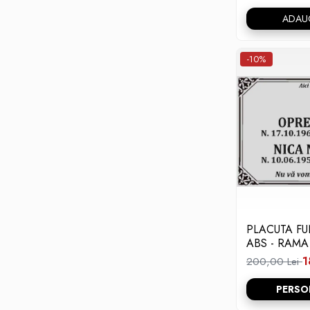
ADAU
-10%
PLACUTA F
ABS - RAMA
1
200,00 Lei
PERSO