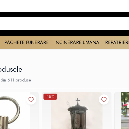
PACHETE FUNERARE
INCINERARE UMANA
REPATRIER
odusele
din
511
produse
-18%