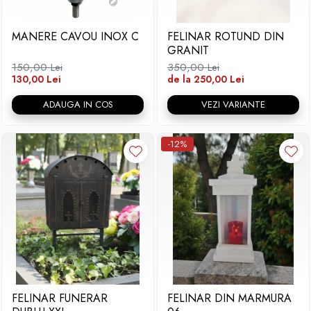
Placa memoriala
MANERE CAVOU INOX C
FELINAR ROTUND DIN
Placute ABS personalizate
GRANIT
Solutii intretinere granit si
150,00 Lei
350,00 Lei
marmura
130,00 Lei
de la 250,00 Lei
ADAUGA IN COS
VEZI VARIANTE
-12%
FELINAR FUNERAR
FELINAR DIN MARMURA