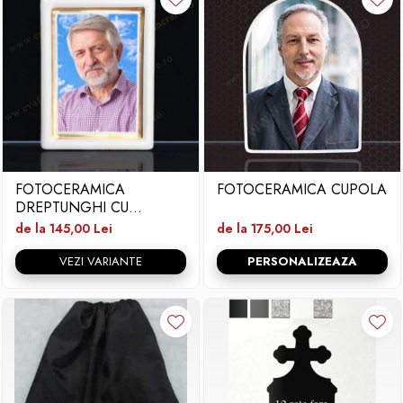
FOTOCERAMICA
FOTOCERAMICA CUPOLA
DREPTUNGHI CU
BORDURA SI FIR
de la 145,00 Lei
de la 175,00 Lei
VEZI VARIANTE
PERSONALIZEAZA