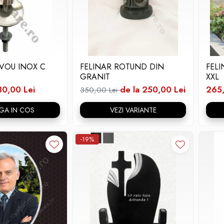
VOU INOX C
FELINAR ROTUND DIN
FEL
GRANIT
XXL
30,00 Lei
de la 250,00 Lei
265,
350,00 Lei
GA IN COS
VEZI VARIANTE
-19%