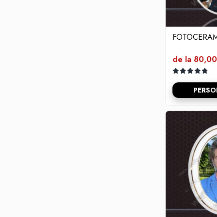
Flori din bronz
Rame poze din bronz
Inele cavou din bronz
FOTOCERAM
Ingeri din bronz
de la 80,00
Litere din bronz
Litere din bronz
PERSO
Crucifixe din bronz
Litere din bronz
Placa comemorativa QR
REDUCERI SI PROMOTII