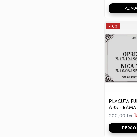
ADAU
-10%
PLACUTA F
ABS - RAMA
1
200,00 Lei
PERSO