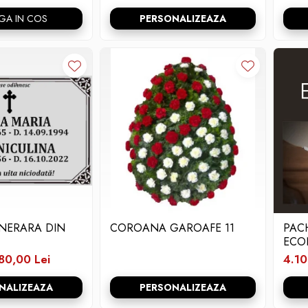
GA IN COS
PERSONALIZEAZA
UNERARA DIN
COROANA GAROAFE 11
PAC
ECO
80,00 Lei
4.10
NALIZEAZA
PERSONALIZEAZA