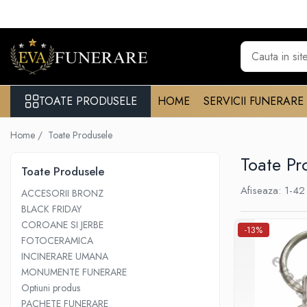
Toate Produsele
Monumente funerare
Cumperi acum platesti mai tarziu
TOATE PRODUSELE
HOME
SERVICII FUNERARE
Monumente marmura
Home /
Toate Produsele
Monumente granit
Cadre din granit
Toate Pr
Toate Produsele
Capace granit
Afiseaza:
1-
42
ACCESORII BRONZ
Vaze funerare
BLACK FRIDAY
Cruce metalica
COROANE SI JERBE
-13%
FOTOCERAMICA
Cruci marmura
INCINERARE UMANA
Cruci din granit
MONUMENTE FUNERARE
Felinare funerare
Optiuni produs
PACHETE FUNERARE
Rame bronz