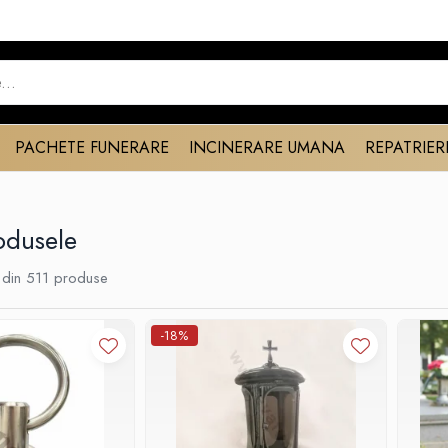
PACHETE FUNERARE
INCINERARE UMANA
REPATRIER
odusele
din
511
produse
-18%